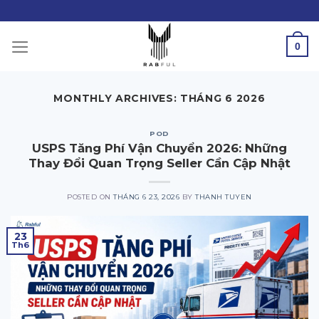
Skip
to
content
0
MONTHLY ARCHIVES:
THÁNG 6 2026
POD
USPS Tăng Phí Vận Chuyển 2026: Những
Thay Đổi Quan Trọng Seller Cần Cập Nhật
POSTED ON
THÁNG 6 23, 2026
BY
THANH TUYEN
23
Th6