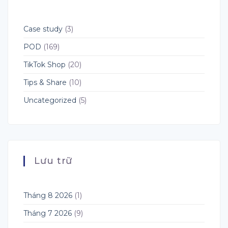
Fulfillment
Instagram,
POD
YouTube
và
X:
Case study
(3)
Cơ
Hội
POD
(169)
Mới
Cho
TikTok Shop
(20)
Seller
POD
&
Tips & Share
(10)
Dropshipping
Uncategorized
(5)
Lưu trữ
Tháng 8 2026
(1)
Tháng 7 2026
(9)