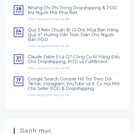
Người
Mới
Những Chi Phí Trong Dropshipping & POD
28
Học
Mà Người Mới Phải Biết
Th7
POD
Chức năng bình luận bị tắt
ở
Nên
Những
Bắt
Chi
Đầu
Quý 3 Nên Chuẩn Bị Gì Cho Mùa Bán Hàng
24
Phí
Từ
Quý 4? Hướng Dẫn Toàn Diện Cho Người
Th7
Trong
Đâu?
Bán POD
Dropshipping
Chức năng bình luận bị tắt
&
ở
POD
Quý
Mà
3
Claude Fable 5 Là Gì? Công Cụ AI Hàng Đầu
21
Người
Nên
Cho Dropshipping, POD và Fulfillment
Th7
Mới
Chuẩn
Chức năng bình luận bị tắt
ở
Phải
Bị
Claude
Biết
Gì
Fable
Cho
Google Search Console Hỗ Trợ Theo Dõi
17
5
Mùa
TikTok, Instagram, YouTube và X: Cơ Hội Mới
Th7
Là
Bán
Cho Seller POD & Dropshipping
Gì?
Hàng
Chức năng bình luận bị tắt
Công
ở
Quý
Cụ
Google
4?
AI
Search
Hướng
Hàng
Console
Dẫn
Đầu
Hỗ
Toàn
Cho
Trợ
Diện
Dropshipping,
Theo
Cho
POD
Dõi
Người
Danh mục
và
TikTok,
Bán