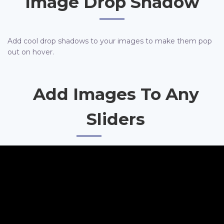
Image Drop Shadow
Add cool drop shadows to your images to make them pop
out on hover.
Add Images To Any
Sliders