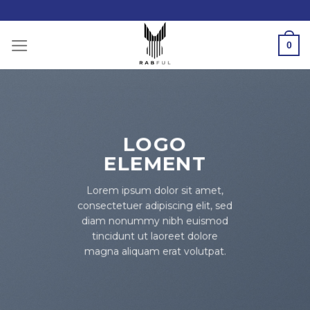
Skip
to
content
0
LOGO
ELEMENT
Lorem ipsum dolor sit amet,
consectetuer adipiscing elit, sed
diam nonummy nibh euismod
tincidunt ut laoreet dolore
magna aliquam erat volutpat.