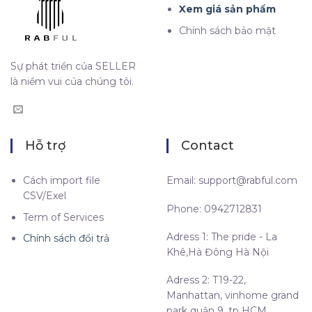
Xem giá sản phẩm
Chính sách bảo mật
Sự phát triển của SELLER
là niềm vui của chúng tôi.
Hỗ trợ
Contact
Cách import file
Email:
support@rabful.com
CSV/Exel
Phone: 0942712831
Term of Services
Adress 1: The pride - La
Chính sách đổi trả
Khê,Hà Đông Hà Nội
Adress 2: T19-22,
Manhattan, vinhome grand
park quận 9, tp HCM