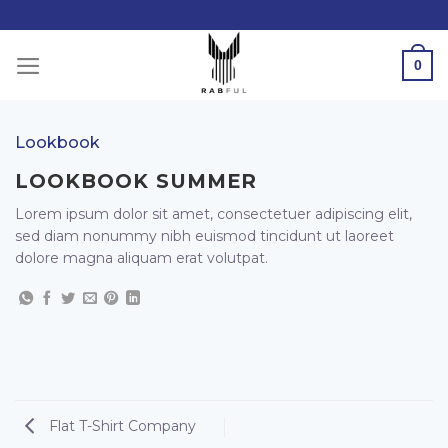
Skip
to
content
0
Lookbook
LOOKBOOK SUMMER
Lorem ipsum dolor sit amet, consectetuer adipiscing elit,
sed diam nonummy nibh euismod tincidunt ut laoreet
dolore magna aliquam erat volutpat.
Flat T-Shirt Company