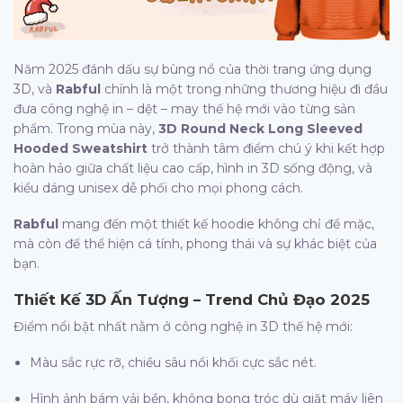
Năm 2025 đánh dấu sự bùng nổ của thời trang ứng dụng
3D, và
Rabful
chính là một trong những thương hiệu đi đầu
đưa công nghệ in – dệt – may thế hệ mới vào từng sản
phẩm. Trong mùa này,
3D Round Neck Long Sleeved
Hooded Sweatshirt
trở thành tâm điểm chú ý khi kết hợp
hoàn hảo giữa chất liệu cao cấp, hình in 3D sống động, và
kiểu dáng unisex dễ phối cho mọi phong cách.
Rabful
mang đến một thiết kế hoodie không chỉ để mặc,
mà còn để thể hiện cá tính, phong thái và sự khác biệt của
bạn.
Thiết Kế 3D Ấn Tượng – Trend Chủ Đạo 2025
Điểm nổi bật nhất nằm ở công nghệ in 3D thế hệ mới:
Màu sắc rực rỡ, chiều sâu nổi khối cực sắc nét.
Hình ảnh bám vải bền, không bong tróc dù giặt máy liên