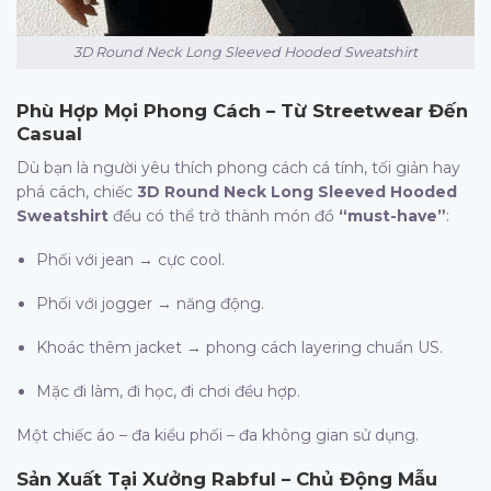
3D Round Neck Long Sleeved Hooded Sweatshirt
Phù Hợp Mọi Phong Cách – Từ Streetwear Đến
Casual
Dù bạn là người yêu thích phong cách cá tính, tối giản hay
phá cách, chiếc
3D Round Neck Long Sleeved Hooded
Sweatshirt
đều có thể trở thành món đồ
“must-have”
:
Phối với jean → cực cool.
Phối với jogger → năng động.
Khoác thêm jacket → phong cách layering chuẩn US.
Mặc đi làm, đi học, đi chơi đều hợp.
Một chiếc áo – đa kiểu phối – đa không gian sử dụng.
Sản Xuất Tại Xưởng
Rabful
– Chủ Động Mẫu