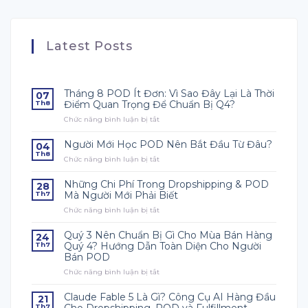
Latest Posts
Tháng 8 POD Ít Đơn: Vì Sao Đây Lại Là Thời
07
Điểm Quan Trọng Để Chuẩn Bị Q4?
Th8
Chức năng bình luận bị tắt
ở
Tháng
8
Người Mới Học POD Nên Bắt Đầu Từ Đâu?
04
POD
Th8
Chức năng bình luận bị tắt
ở
Ít
Người
Đơn:
Mới
Vì
Những Chi Phí Trong Dropshipping & POD
28
Học
Sao
Mà Người Mới Phải Biết
Th7
POD
Đây
Chức năng bình luận bị tắt
ở
Nên
Lại
Những
Bắt
Là
Chi
Đầu
Quý 3 Nên Chuẩn Bị Gì Cho Mùa Bán Hàng
Thời
24
Phí
Từ
Điểm
Quý 4? Hướng Dẫn Toàn Diện Cho Người
Th7
Trong
Đâu?
Quan
Bán POD
Dropshipping
Trọng
Chức năng bình luận bị tắt
&
ở
Để
POD
Quý
Chuẩn
Mà
3
Claude Fable 5 Là Gì? Công Cụ AI Hàng Đầu
Bị
21
Người
Nên
Q4?
Cho Dropshipping, POD và Fulfillment
Th7