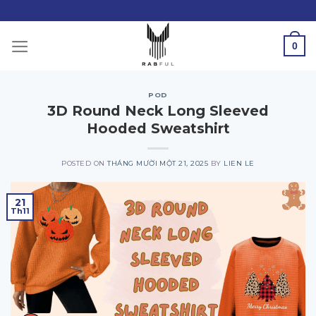
Skip
to
content
0
POD
3D Round Neck Long Sleeved
Hooded Sweatshirt
POSTED ON
THÁNG MƯỜI MỘT 21, 2025
BY
LIEN LE
21
Th11