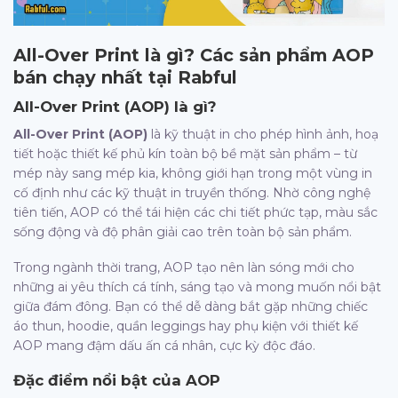
All-Over Print là gì? Các sản phẩm AOP
bán chạy nhất tại Rabful
All-Over Print (AOP) là gì?
All-Over Print (AOP)
là kỹ thuật in cho phép hình ảnh, hoạ
tiết hoặc thiết kế phủ kín toàn bộ bề mặt sản phẩm – từ
mép này sang mép kia, không giới hạn trong một vùng in
cố định như các kỹ thuật in truyền thống. Nhờ công nghệ
tiên tiến, AOP có thể tái hiện các chi tiết phức tạp, màu sắc
sống động và độ phân giải cao trên toàn bộ sản phẩm.
Trong ngành thời trang, AOP tạo nên làn sóng mới cho
những ai yêu thích cá tính, sáng tạo và mong muốn nổi bật
giữa đám đông. Bạn có thể dễ dàng bắt gặp những chiếc
áo thun, hoodie, quần leggings hay phụ kiện với thiết kế
AOP mang đậm dấu ấn cá nhân, cực kỳ độc đáo.
Đặc điểm nổi bật của AOP