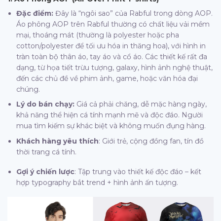
Đặc điểm:
Đây là “ngôi sao” của Rabful trong dòng AOP.
Áo phông AOP trên Rabful thường có chất liệu vải mềm
mại, thoáng mát (thường là polyester hoặc pha
cotton/polyester để tối ưu hóa in thăng hoa), với hình in
tràn toàn bộ thân áo, tay áo và cổ áo. Các thiết kế rất đa
dạng, từ họa tiết trừu tượng, galaxy, hình ảnh nghệ thuật,
đến các chủ đề về phim ảnh, game, hoặc văn hóa đại
chúng.
Lý do bán chạy:
Giá cả phải chăng, dễ mặc hàng ngày,
khả năng thể hiện cá tính mạnh mẽ và độc đáo. Người
mua tìm kiếm sự khác biệt và không muốn đụng hàng.
Khách hàng yêu thích
: Giới trẻ, cộng đồng fan, tín đồ
thời trang cá tính.
Gợi ý chiến lược
: Tập trung vào thiết kế độc đáo – kết
hợp typography bắt trend + hình ảnh ấn tượng.