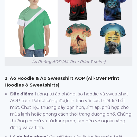
Áo Phông AOP (All-Over Print T-shirts)
2. Áo Hoodie & Áo Sweatshirt AOP (All-Over Print
Hoodies & Sweatshirts)
Đặc điểm:
Tương tự áo phông, áo hoodie và sweatshirt
AOP trên Rabful cũng được in tràn với các thiết kế bắt
mắt. Chất liệu thường dày dặn hơn, ấm áp, phù hợp cho
mùa lạnh hoặc phong cách thời trang đường phố. Chúng
thường có mũ và túi kangaroo, tạo nên vẻ ngoài năng
động và cá tính.
Lý do bán chạy:
Vừa giữ ấm, vừa là tuyên ngôn thời