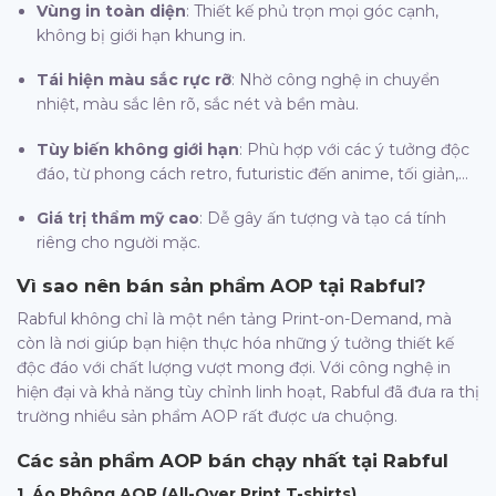
Vùng in toàn diện
: Thiết kế phủ trọn mọi góc cạnh,
không bị giới hạn khung in.
Tái hiện màu sắc rực rỡ
: Nhờ công nghệ in chuyển
nhiệt, màu sắc lên rõ, sắc nét và bền màu.
Tùy biến không giới hạn
: Phù hợp với các ý tưởng độc
đáo, từ phong cách retro, futuristic đến anime, tối giản,…
Giá trị thẩm mỹ cao
: Dễ gây ấn tượng và tạo cá tính
riêng cho người mặc.
Vì sao nên bán sản phẩm AOP tại
Rabful
?
Rabful không chỉ là một nền tảng Print-on-Demand, mà
còn là nơi giúp bạn hiện thực hóa những ý tưởng thiết kế
độc đáo với chất lượng vượt mong đợi. Với công nghệ in
hiện đại và khả năng tùy chỉnh linh hoạt, Rabful đã đưa ra thị
trường nhiều sản phẩm AOP rất được ưa chuộng.
Các sản phẩm AOP bán chạy nhất tại
Rabful
1. Áo Phông AOP (All-Over Print T-shirts)