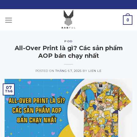
Skip
to
content
0
POD
All-Over Print là gì? Các sản phẩm
AOP bán chạy nhất
POSTED ON
THÁNG 6 7, 2025
BY
LIEN LE
07
Th6