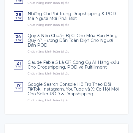
Th8
Chức năng bình luận bị tắt
ở
Người
Mới
Những Chi Phí Trong Dropshipping & POD
28
Học
Mà Người Mới Phải Biết
Th7
POD
Chức năng bình luận bị tắt
ở
Nên
Những
Bắt
Chi
Đầu
Quý 3 Nên Chuẩn Bị Gì Cho Mùa Bán Hàng
24
Phí
Từ
Quý 4? Hướng Dẫn Toàn Diện Cho Người
Th7
Trong
Đâu?
Bán POD
Dropshipping
Chức năng bình luận bị tắt
&
ở
POD
Quý
Mà
3
Claude Fable 5 Là Gì? Công Cụ AI Hàng Đầu
21
Người
Nên
Cho Dropshipping, POD và Fulfillment
Th7
Mới
Chuẩn
Chức năng bình luận bị tắt
ở
Phải
Bị
Claude
Biết
Gì
Fable
Cho
Google Search Console Hỗ Trợ Theo Dõi
17
5
Mùa
TikTok, Instagram, YouTube và X: Cơ Hội Mới
Th7
Là
Bán
Cho Seller POD & Dropshipping
Gì?
Hàng
Chức năng bình luận bị tắt
Công
ở
Quý
Cụ
Google
4?
AI
Search
Hướng
Hàng
Console
Dẫn
Đầu
Hỗ
Toàn
Cho
Trợ
Diện
Dropshipping,
Theo
Cho
POD
Dõi
Người