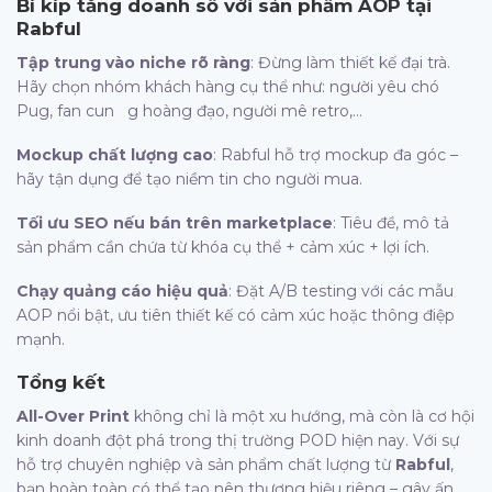
Bí kíp tăng doanh số với sản phẩm AOP tại
Rabful
Tập trung vào niche rõ ràng
: Đừng làm thiết kế đại trà.
Hãy chọn nhóm khách hàng cụ thể như: người yêu chó
Pug, fan cun g hoàng đạo, người mê retro,…
Mockup chất lượng cao
: Rabful hỗ trợ mockup đa góc –
hãy tận dụng để tạo niềm tin cho người mua.
Tối ưu SEO nếu bán trên marketplace
: Tiêu đề, mô tả
sản phẩm cần chứa từ khóa cụ thể + cảm xúc + lợi ích.
Chạy quảng cáo hiệu quả
: Đặt A/B testing với các mẫu
AOP nổi bật, ưu tiên thiết kế có cảm xúc hoặc thông điệp
mạnh.
Tổng kết
All-Over Print
không chỉ là một xu hướng, mà còn là cơ hội
kinh doanh đột phá trong thị trường POD hiện nay. Với sự
hỗ trợ chuyên nghiệp và sản phẩm chất lượng từ
Rabful
,
bạn hoàn toàn có thể tạo nên thương hiệu riêng – gây ấn