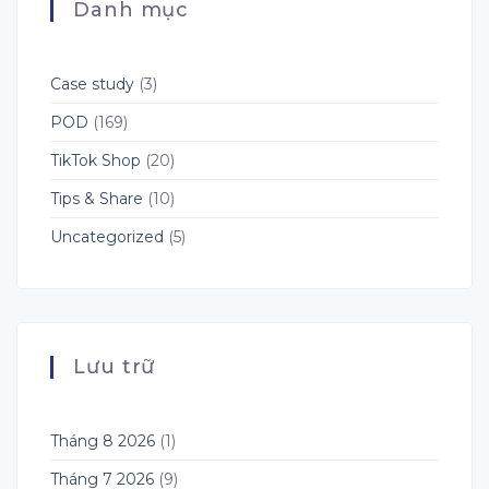
Danh mục
và
TikTok,
Bán
Fulfillment
Instagram,
POD
YouTube
và
X:
Case study
(3)
Cơ
Hội
POD
(169)
Mới
Cho
TikTok Shop
(20)
Seller
POD
&
Tips & Share
(10)
Dropshipping
Uncategorized
(5)
Lưu trữ
Tháng 8 2026
(1)
Tháng 7 2026
(9)