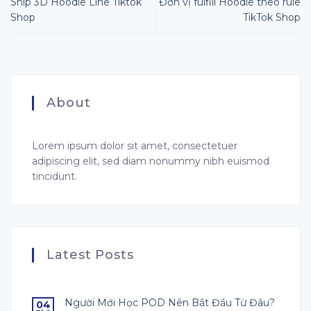
Ship 3D Hoodie Line Tiktok
Đơn vị fulfill Hoodie theo rule
Shop
TikTok Shop
About
Lorem ipsum dolor sit amet, consectetuer
adipiscing elit, sed diam nonummy nibh euismod
tincidunt.
Latest Posts
Người Mới Học POD Nên Bắt Đầu Từ Đâu?
04