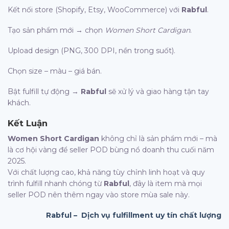
Kết nối store (Shopify, Etsy, WooCommerce) với
Rabful
.
Tạo sản phẩm mới → chọn
Women Short Cardigan
.
Upload design (PNG, 300 DPI, nền trong suốt).
Chọn size – màu – giá bán.
Bật fulfill tự động →
Rabful
sẽ xử lý và giao hàng tận tay
khách.
Kết Luận
Women Short Cardigan
không chỉ là sản phẩm mới – mà
là cơ hội vàng để seller POD bùng nổ doanh thu cuối năm
2025.
Với chất lượng cao, khả năng tùy chỉnh linh hoạt và quy
trình fulfill nhanh chóng từ
Rabful
, đây là item mà mọi
seller POD nên thêm ngay vào store mùa sale này.
Rabful – Dịch vụ fulfillment uy tín chất lượng