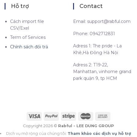
Hỗ trợ
Contact
Cách import file
Email:
support@rabful.com
CSV/Exel
Phone: 0942712831
Term of Services
Adress 1: The pride - La
Chính sách đổi trả
Khê,Hà Đông Hà Nội
Adress 2: T19-22,
Manhattan, vinhome grand
park quận 9, tp HCM
Copyright 2026 ©
Rabful - LEE DUNG GROUP
Dịch vụ mở rộng của chúng tôi:
Tham khảo các dịch vụ hỗ trợ