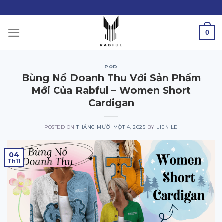
Skip
to
content
0
POD
Bùng Nổ Doanh Thu Với Sản Phẩm
Mới Của Rabful – Women Short
Cardigan
POSTED ON
THÁNG MƯỜI MỘT 4, 2025
BY
LIEN LE
04
Th11