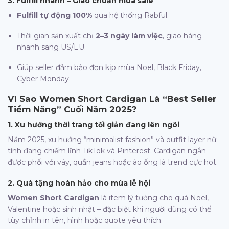
3. Fulfill nhanh – Giao chuẩn mùa sale
Fulfill tự động 100%
qua hệ thống Rabful.
Thời gian sản xuất chỉ
2–3 ngày làm việc
, giao hàng
nhanh sang US/EU.
Giúp seller đảm bảo đơn kịp mùa Noel, Black Friday,
Cyber Monday.
Vì Sao
Women Short Cardigan
Là “Best Seller
Tiềm Năng” Cuối Năm 2025?
1. Xu hướng thời trang tối giản đang lên ngôi
Năm 2025, xu hướng “minimalist fashion” và outfit layer nữ
tính đang chiếm lĩnh TikTok và Pinterest. Cardigan ngắn
được phối với váy, quần jeans hoặc áo ống là trend cực hot.
2. Quà tặng hoàn hảo cho mùa lễ hội
Women Short Cardigan
là item lý tưởng cho quà Noel,
Valentine hoặc sinh nhật – đặc biệt khi người dùng có thể
tùy chỉnh in tên, hình hoặc quote yêu thích.