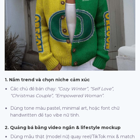
1. Nắm trend và chọn niche cảm xúc
Các chủ đề bán chạy:
“Cozy Winter”, “Self Love”,
“Christmas Couple”, “Empowered Woman”
.
Dùng tone màu pastel, minimal art, hoặc font chữ
handwritten để tạo vibe nữ tính.
2. Quảng bá bằng video ngắn & lifestyle mockup
Dùng mẫu thật (model nữ) quay reel/TikTok mix & match