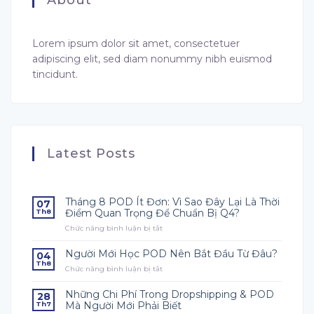
Lorem ipsum dolor sit amet, consectetuer
adipiscing elit, sed diam nonummy nibh euismod
tincidunt.
Latest Posts
Tháng 8 POD Ít Đơn: Vì Sao Đây Lại Là Thời
07
Điểm Quan Trọng Để Chuẩn Bị Q4?
Th8
Chức năng bình luận bị tắt
ở
Tháng
8
Người Mới Học POD Nên Bắt Đầu Từ Đâu?
04
POD
Th8
Chức năng bình luận bị tắt
ở
Ít
Người
Đơn:
Mới
Vì
Những Chi Phí Trong Dropshipping & POD
28
Học
Sao
Mà Người Mới Phải Biết
Th7
POD
Đây