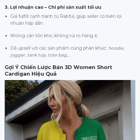
3. Lợi nhuận cao – Chi phí sản xuất tối ưu
Giá fulfill cạnh tranh từ Rabful, giúp seller có biên lợi
nhuận hấp dẫn.
Không cần tồn kho, không rủi ro hàng ế.
Dễ upsell với các sản phẩm cùng phân khúc:
hoodie,
jogger, tank top, tote bag,…
Gợi Ý Chiến Lược Bán
3D
Women Short
Cardigan
Hiệu Quả