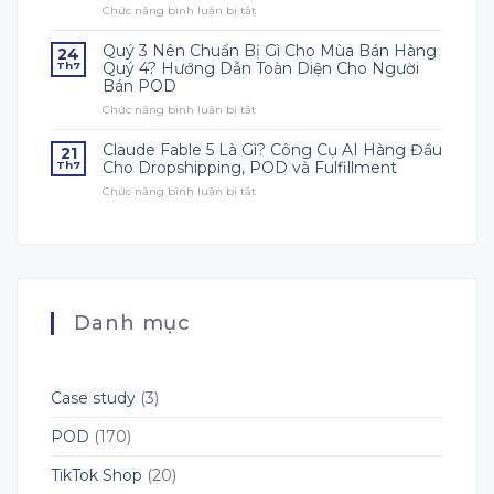
Chức năng bình luận bị tắt
ở
Nên
Lại
Những
Bắt
Là
Chi
Đầu
Quý 3 Nên Chuẩn Bị Gì Cho Mùa Bán Hàng
Thời
24
Phí
Từ
Điểm
Quý 4? Hướng Dẫn Toàn Diện Cho Người
Th7
Trong
Đâu?
Quan
Bán POD
Dropshipping
Trọng
Chức năng bình luận bị tắt
&
ở
Để
POD
Quý
Chuẩn
Mà
3
Claude Fable 5 Là Gì? Công Cụ AI Hàng Đầu
Bị
21
Người
Nên
Q4?
Cho Dropshipping, POD và Fulfillment
Th7
Mới
Chuẩn
Chức năng bình luận bị tắt
ở
Phải
Bị
Claude
Biết
Gì
Fable
Cho
5
Mùa
Là
Bán
Gì?
Hàng
Công
Quý
Cụ
4?
Danh mục
AI
Hướng
Hàng
Dẫn
Đầu
Toàn
Cho
Diện
Dropshipping,
Cho
Case study
(3)
POD
Người
và
Bán
POD
(170)
Fulfillment
POD
TikTok Shop
(20)