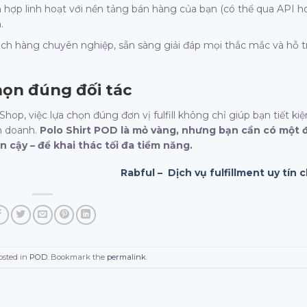
h hợp linh hoạt với nền tảng bán hàng của bạn (có thể qua API h
.
ách hàng chuyên nghiệp, sẵn sàng giải đáp mọi thắc mắc và hỗ t
họn đúng đối tác
op, việc lựa chọn đúng đơn vị fulfill không chỉ giúp bạn tiết ki
h doanh.
Polo Shirt POD là mỏ vàng, nhưng bạn cần có một đ
 cậy – để khai thác tối đa tiềm năng.
Rabful – Dịch vụ fulfillment uy tín 
osted in
POD
. Bookmark the
permalink
.