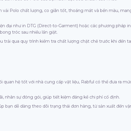
n vải Polo chất lượng, co giãn tốt, thoáng mát và bền màu, man
ện đại như in DTG (Direct-to-Garment) hoặc các phương pháp i
ong tróc sau nhiều lần giặt.
u trải qua quy trình kiểm tra chất lượng chặt chẽ trước khi đến t
 quan hệ tốt với nhà cung cấp vật liệu, Rabful có thể đưa ra mứ
, nhân sự đóng gói, giúp tiết kiệm đáng kể chi phí cố định.
p bạn dễ dàng theo dõi trạng thái đơn hàng, từ sản xuất đến vậ