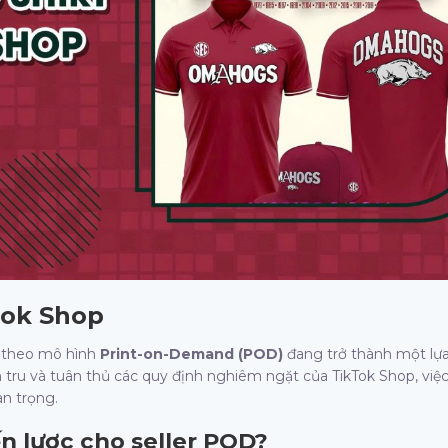
kTok Shop
o theo mô hình
Print-on-Demand (POD)
đang trở thành một lự
 tru và tuân thủ các quy định nghiêm ngặt của TikTok Shop, việc
an trọng.
iến lược cho seller POD?