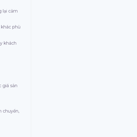
g lại cảm
n khác phù
ay khách
c giá sản
n chuyển,