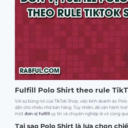
Fulfill Polo Shirt theo rule Ti
Với sự bùng nổ của TikTok Shop, việc kinh doanh áo Pol
dẫn cho nhiều nhà bán hàng. Tuy nhiên, để vận hành trơn
một
đơn vị fulfill
uy tín và chuyên nghiệp là vô cùng qu
Tại sao Polo Shirt là lựa chọn ch