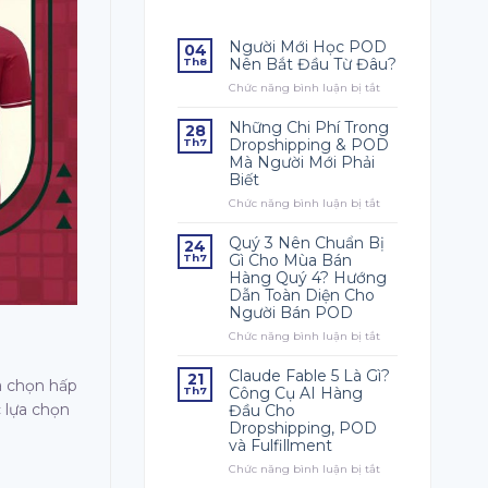
Người Mới Học POD
04
Nên Bắt Đầu Từ Đâu?
Th8
Chức năng bình luận bị tắt
ở
Người
Mới
Những Chi Phí Trong
28
Học
Dropshipping & POD
Th7
POD
Mà Người Mới Phải
Nên
Biết
Bắt
Đầu
Chức năng bình luận bị tắt
ở
Từ
Những
Đâu?
Chi
Quý 3 Nên Chuẩn Bị
24
Phí
Gì Cho Mùa Bán
Th7
Trong
Hàng Quý 4? Hướng
Dropshipping
Dẫn Toàn Diện Cho
&
Người Bán POD
POD
Mà
Chức năng bình luận bị tắt
ở
Người
Quý
Mới
3
Claude Fable 5 Là Gì?
21
a chọn hấp
Phải
Nên
Công Cụ AI Hàng
Th7
Biết
Chuẩn
 lựa chọn
Đầu Cho
Bị
Dropshipping, POD
Gì
và Fulfillment
Cho
Mùa
Chức năng bình luận bị tắt
ở
Bán
Claude