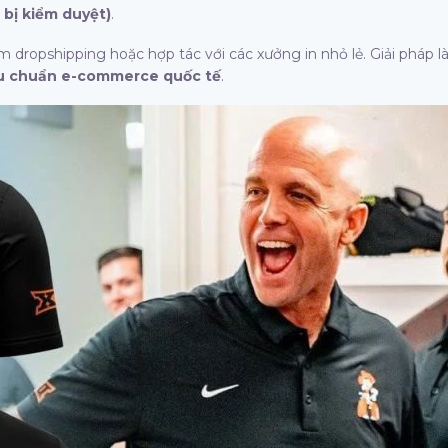
bị kiểm duyệt)
.
m dropshipping hoặc hợp tác với các xưởng in nhỏ lẻ. Giải pháp 
iêu chuẩn e-commerce quốc tế
.