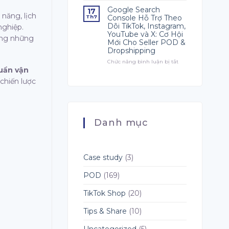
Hàng
Fable
Google Search
17
Quý
năng, lịch
5
Console Hỗ Trợ Theo
Th7
4?
Là
Dõi TikTok, Instagram,
nghiệp.
Hướng
Gì?
YouTube và X: Cơ Hội
Dẫn
rong những
Công
Mới Cho Seller POD &
Toàn
Cụ
Dropshipping
Diện
AI
Cho
Hàng
Chức năng bình luận bị tắt
ở
Người
Đầu
huẩn vận
Google
Bán
Cho
Search
 chiến lược
POD
Dropshipping,
Console
POD
Hỗ
và
Trợ
Fulfillment
Theo
Dõi
Danh mục
TikTok,
Instagram,
YouTube
và
X:
Case study
(3)
Cơ
Hội
POD
(169)
Mới
Cho
TikTok Shop
(20)
Seller
POD
&
Tips & Share
(10)
Dropshipping