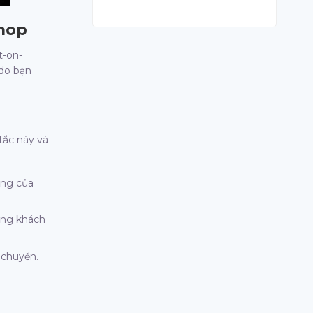
Shop
t-on-
 do bạn
tắc này và
àng của
rạng khách
 chuyển.