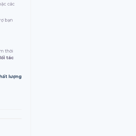
oặc các
rợ bạn
ệm thời
ối tác
chất lượng