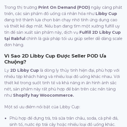
Trong thị trường
Print On Demand (POD)
ngày càng phát
triển, các sản phẩm đồ uống cá nhân hóa như
Libby Cup
đang trở thành lựa chọn bán chạy nhờ tính ứng dụng cao
và thiết kế đẹp mắt. Nếu bạn đang tìm một xưởng fulfill uy
tín để sản xuất sản phẩm này, dịch vụ
Fulfill 2D Libby Cup
tại Rabful
chính là giải pháp tối ưu giúp seller dễ dàng scale
đơn hàng.
Vì Sao 2D Libby Cup Được Seller POD Ưa
Chuộng?
Ly
2D Libby Cup
là dòng ly thủy tinh hiện đại, phù hợp với
nhiều tệp khách hàng và nhiều loại đồ uống khác nhau. Với
thiết kế trong suốt tinh tế và khả năng in ấn hình ảnh sắc
nét, sản phẩm này rất phù hợp để bán trên các nền tảng
như
Shopify hay Woocommerce.
Một số ưu điểm nổi bật của Libby Cup:
Phù hợp để đựng trà, trà sữa trân châu, soda, cà phê đá,
sinh tố, nước ép trái cây hoặc nhiều loại đồ uống khác.