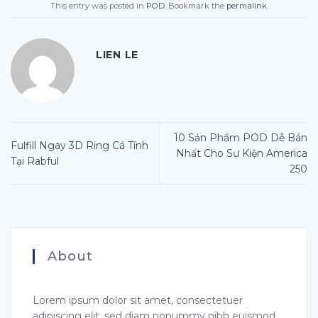
This entry was posted in
POD
. Bookmark the
permalink
.
LIEN LE
10 Sản Phẩm POD Dễ Bán
Fulfill Ngay 3D Ring Cá Tính
Nhất Cho Sự Kiện America
Tại Rabful
250
About
Lorem ipsum dolor sit amet, consectetuer
adipiscing elit, sed diam nonummy nibh euismod