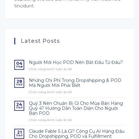
tincidunt.
Latest Posts
Người Mới Học POD Nên Bắt Đầu Từ Đâu?
04
Th8
Chức năng bình luận bị tắt
ở
Người
Mới
Những Chi Phí Trong Dropshipping & POD
28
Học
Mà Người Mới Phải Biết
Th7
POD
Chức năng bình luận bị tắt
ở
Nên
Những
Bắt
Chi
Đầu
Quý 3 Nên Chuẩn Bị Gì Cho Mùa Bán Hàng
24
Phí
Từ
Quý 4? Hướng Dẫn Toàn Diện Cho Người
Th7
Trong
Đâu?
Bán POD
Dropshipping
Chức năng bình luận bị tắt
&
ở
POD
Quý
Mà
3
Claude Fable 5 Là Gì? Công Cụ AI Hàng Đầu
21
Người
Nên
Cho Dropshipping, POD và Fulfillment
Th7
Mới
Chuẩn