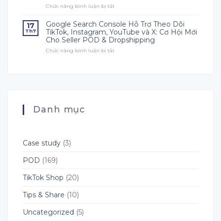
Chức năng bình luận bị tắt
ở
Phải
Bị
Claude
Biết
Gì
Fable
Cho
Google Search Console Hỗ Trợ Theo Dõi
17
5
Mùa
TikTok, Instagram, YouTube và X: Cơ Hội Mới
Th7
Là
Bán
Cho Seller POD & Dropshipping
Gì?
Hàng
Chức năng bình luận bị tắt
Công
ở
Quý
Cụ
Google
4?
AI
Search
Hướng
Hàng
Console
Dẫn
Đầu
Hỗ
Toàn
Cho
Trợ
Diện
Dropshipping,
Theo
Cho
POD
Dõi
Người
Danh mục
và
TikTok,
Bán
Fulfillment
Instagram,
POD
YouTube
và
X:
Case study
(3)
Cơ
Hội
POD
(169)
Mới
Cho
TikTok Shop
(20)
Seller
POD
&
Tips & Share
(10)
Dropshipping
Uncategorized
(5)