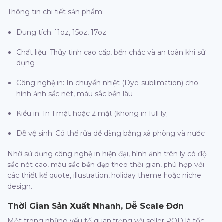
Thông tin chi tiết sản phẩm:
Dung tích: 11oz, 15oz, 17oz
Chất liệu: Thủy tinh cao cấp, bền chắc và an toàn khi sử
dụng
Công nghệ in: In chuyển nhiệt (Dye-sublimation) cho
hình ảnh sắc nét, màu sắc bền lâu
Kiểu in: In 1 mặt hoặc 2 mặt (không in full ly)
Dễ vệ sinh: Có thể rửa dễ dàng bằng xà phòng và nước
Nhờ sử dụng công nghệ in hiện đại, hình ảnh trên ly có độ
sắc nét cao, màu sắc bền đẹp theo thời gian, phù hợp với
các thiết kế quote, illustration, holiday theme hoặc niche
design.
Thời Gian Sản Xuất Nhanh, Dễ Scale Đơn
Một trong những yếu tố quan trọng với seller POD là tốc