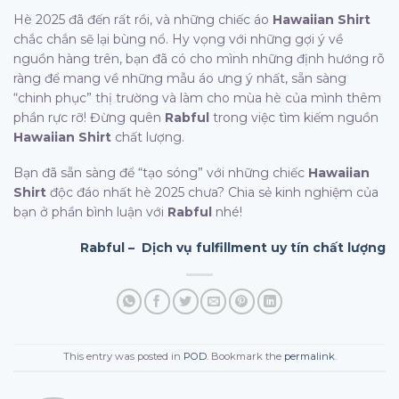
Hè 2025 đã đến rất rồi, và những chiếc áo
Hawaiian Shirt
chắc chắn sẽ lại bùng nổ. Hy vọng với những gợi ý về
nguồn hàng trên, bạn đã có cho mình những định hướng rõ
ràng để mang về những mẫu áo ưng ý nhất, sẵn sàng
“chinh phục” thị trường và làm cho mùa hè của mình thêm
phần rực rỡ! Đừng quên
Rabful
trong việc tìm kiếm nguồn
Hawaiian Shirt
chất lượng.
Bạn đã sẵn sàng để “tạo sóng” với những chiếc
Hawaiian
Shirt
độc đáo nhất hè 2025 chưa? Chia sẻ kinh nghiệm của
bạn ở phần bình luận với
Rabful
nhé!
Rabful – Dịch vụ fulfillment uy tín chất lượng
This entry was posted in
POD
. Bookmark the
permalink
.