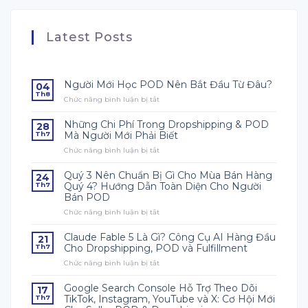
Latest Posts
Người Mới Học POD Nên Bắt Đầu Từ Đâu?
04
Th8
Chức năng bình luận bị tắt
ở
Người
Mới
Những Chi Phí Trong Dropshipping & POD
28
Học
Mà Người Mới Phải Biết
Th7
POD
Chức năng bình luận bị tắt
ở
Nên
Những
Bắt
Chi
Đầu
Quý 3 Nên Chuẩn Bị Gì Cho Mùa Bán Hàng
24
Phí
Từ
Quý 4? Hướng Dẫn Toàn Diện Cho Người
Th7
Trong
Đâu?
Bán POD
Dropshipping
Chức năng bình luận bị tắt
&
ở
POD
Quý
Mà
3
Claude Fable 5 Là Gì? Công Cụ AI Hàng Đầu
21
Người
Nên
Cho Dropshipping, POD và Fulfillment
Th7
Mới
Chuẩn
Chức năng bình luận bị tắt
ở
Phải
Bị
Claude
Biết
Gì
Fable
Cho
Google Search Console Hỗ Trợ Theo Dõi
17
5
Mùa
TikTok, Instagram, YouTube và X: Cơ Hội Mới
Th7
Là
Bán