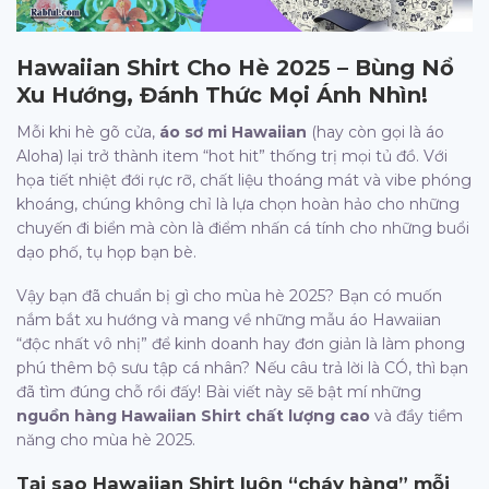
Hawaiian Shirt
Cho Hè 2025 – Bùng Nổ
Xu Hướng, Đánh Thức Mọi Ánh Nhìn!
Mỗi khi hè gõ cửa,
áo sơ mi Hawaiian
(hay còn gọi là áo
Aloha) lại trở thành item “hot hit” thống trị mọi tủ đồ. Với
họa tiết nhiệt đới rực rỡ, chất liệu thoáng mát và vibe phóng
khoáng, chúng không chỉ là lựa chọn hoàn hảo cho những
chuyến đi biển mà còn là điểm nhấn cá tính cho những buổi
dạo phố, tụ họp bạn bè.
Vậy bạn đã chuẩn bị gì cho mùa hè 2025? Bạn có muốn
nắm bắt xu hướng và mang về những mẫu áo Hawaiian
“độc nhất vô nhị” để kinh doanh hay đơn giản là làm phong
phú thêm bộ sưu tập cá nhân? Nếu câu trả lời là CÓ, thì bạn
đã tìm đúng chỗ rồi đấy! Bài viết này sẽ bật mí những
nguồn hàng Hawaiian Shirt chất lượng cao
và đầy tiềm
năng cho mùa hè 2025.
Tại sao
Hawaiian Shirt
luôn “cháy hàng” mỗi