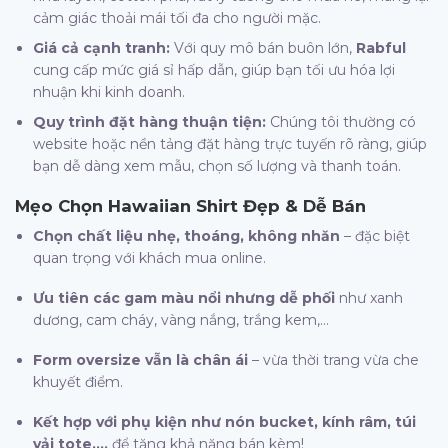
cảm giác thoải mái tối đa cho người mặc.
Giá cả cạnh tranh:
Với quy mô bán buôn lớn,
Rabful
cung cấp mức giá sỉ hấp dẫn, giúp bạn tối ưu hóa lợi
nhuận khi kinh doanh.
Quy trình đặt hàng thuận tiện:
Chúng tôi thường có
website hoặc nền tảng đặt hàng trực tuyến rõ ràng, giúp
bạn dễ dàng xem mẫu, chọn số lượng và thanh toán.
Mẹo Chọn
Hawaiian Shirt
Đẹp & Dễ Bán
Chọn chất liệu nhẹ, thoáng, không nhăn
– đặc biệt
quan trọng với khách mua online.
Ưu tiên các gam màu nổi nhưng dễ phối
như xanh
dương, cam cháy, vàng nắng, trắng kem,…
Form oversize vẫn là chân ái
– vừa thời trang vừa che
khuyết điểm.
Kết hợp với phụ kiện như nón bucket, kính râm, túi
vải tote,…
để tăng khả năng bán kèm!