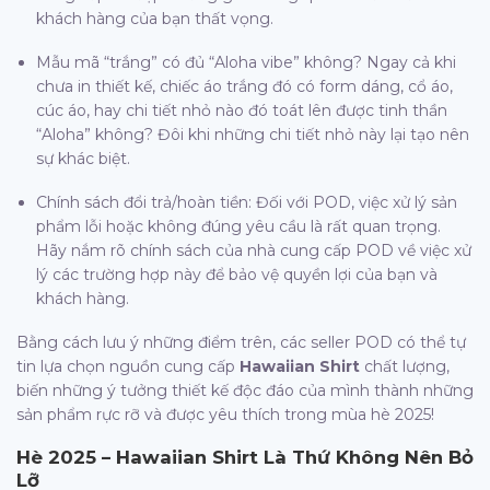
khách hàng của bạn thất vọng.
Mẫu mã “trắng” có đủ “Aloha vibe” không? Ngay cả khi
chưa in thiết kế, chiếc áo trắng đó có form dáng, cổ áo,
cúc áo, hay chi tiết nhỏ nào đó toát lên được tinh thần
“Aloha” không? Đôi khi những chi tiết nhỏ này lại tạo nên
sự khác biệt.
Chính sách đổi trả/hoàn tiền: Đối với POD, việc xử lý sản
phẩm lỗi hoặc không đúng yêu cầu là rất quan trọng.
Hãy nắm rõ chính sách của nhà cung cấp POD về việc xử
lý các trường hợp này để bảo vệ quyền lợi của bạn và
khách hàng.
Bằng cách lưu ý những điểm trên, các seller POD có thể tự
tin lựa chọn nguồn cung cấp
Hawaiian Shirt
chất lượng,
biến những ý tưởng thiết kế độc đáo của mình thành những
sản phẩm rực rỡ và được yêu thích trong mùa hè 2025!
Hè 2025 –
Hawaiian Shirt
Là Thứ Không Nên Bỏ
Lỡ