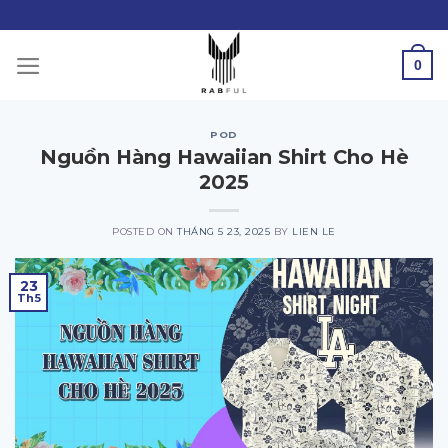
Skip
to
content
0
POD
Nguồn Hàng Hawaiian Shirt Cho Hè
2025
POSTED ON
THÁNG 5 23, 2025
BY
LIEN LE
23
Th5