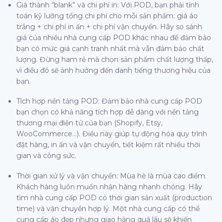
Giá thành “blank” và chi phí in: Với POD, bạn phải tính
toán kỹ lưỡng tổng chi phí cho mỗi sản phẩm: giá áo
trắng + chi phí in ấn + chi phí vận chuyển. Hãy so sánh
giá của nhiều nhà cung cấp POD khác nhau để đảm bảo
bạn có mức giá cạnh tranh nhất mà vẫn đảm bảo chất
lượng. Đừng ham rẻ mà chọn sản phẩm chất lượng thấp,
vì điều đó sẽ ảnh hưởng đến danh tiếng thương hiệu của
bạn.
Tích hợp nền tảng POD: Đảm bảo nhà cung cấp POD
bạn chọn có khả năng tích hợp dễ dàng với nền tảng
thương mại điện tử của bạn (Shopify, Etsy,
WooCommerce…). Điều này giúp tự động hóa quy trình
đặt hàng, in ấn và vận chuyển, tiết kiệm rất nhiều thời
gian và công sức.
Thời gian xử lý và vận chuyển: Mùa hè là mùa cao điểm.
Khách hàng luôn muốn nhận hàng nhanh chóng. Hãy
tìm nhà cung cấp POD có thời gian sản xuất (production
time) và vận chuyển hợp lý. Một nhà cung cấp có thể
cung cấp áo đẹp nhưng giao hàng quá lâu sẽ khiến