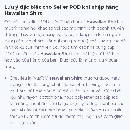
Lưu ý đặc biệt cho Seller POD khi nhập hàng
Hawaiian Shirt
Đối với các seller POD, việc “nhập hàng”
Hawaiian Shirt
có
một ý nghĩa hơi khác so với các mô hình kinh doanh truyền
thống. Thay vì nhập hàng vật lý, bạn đang tìm kiếm nguồn
cung cấp sản phẩm trắng (blank product) chất lượng cao để
in thiết kế của mình lên đó, hoặc tìm các nhà cung cấp
POD có sẵn mẫu
Hawaiian Shirt
với chất liệu tốt để tích
hợp vào cửa hàng của bạn. Dưới đây là những lưu ý quan
trọng:
Chất liệu là “vua”: Vì
Hawaiian Shirt
thường được mặc
trong thời tiết nóng, chất liệu vải phải thoáng mát, nhẹ
và thấm hút mồ hôi tốt là điều kiện tiên quyết. Các chất
liệu như rayon, cotton pha, hoặc polyester cao cấp (có
khả năng thoát ẩm tốt) là lựa chọn lý tưởng. Tránh xa các
loại vải dày, bí, dễ nhăn hoặc giữ nhiệt. Hãy yêu cầu mẫu
thử để tự mình kiểm tra độ mềm mại, độ rủ và cảm giác
khi chạm vào.