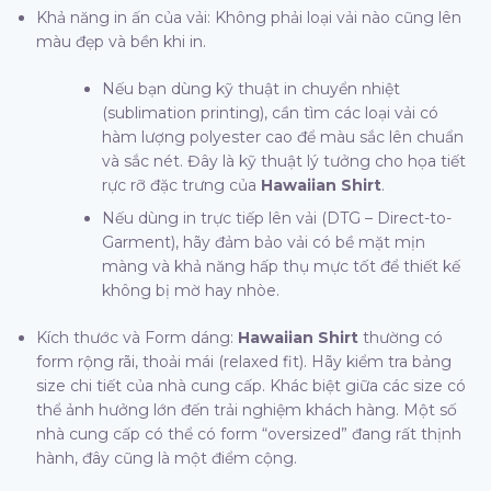
Khả năng in ấn của vải: Không phải loại vải nào cũng lên
màu đẹp và bền khi in.
Nếu bạn dùng kỹ thuật in chuyển nhiệt
(sublimation printing), cần tìm các loại vải có
hàm lượng polyester cao để màu sắc lên chuẩn
và sắc nét. Đây là kỹ thuật lý tưởng cho họa tiết
rực rỡ đặc trưng của
Hawaiian Shirt
.
Nếu dùng in trực tiếp lên vải (DTG – Direct-to-
Garment), hãy đảm bảo vải có bề mặt mịn
màng và khả năng hấp thụ mực tốt để thiết kế
không bị mờ hay nhòe.
Kích thước và Form dáng:
Hawaiian Shirt
thường có
form rộng rãi, thoải mái (relaxed fit). Hãy kiểm tra bảng
size chi tiết của nhà cung cấp. Khác biệt giữa các size có
thể ảnh hưởng lớn đến trải nghiệm khách hàng. Một số
nhà cung cấp có thể có form “oversized” đang rất thịnh
hành, đây cũng là một điểm cộng.