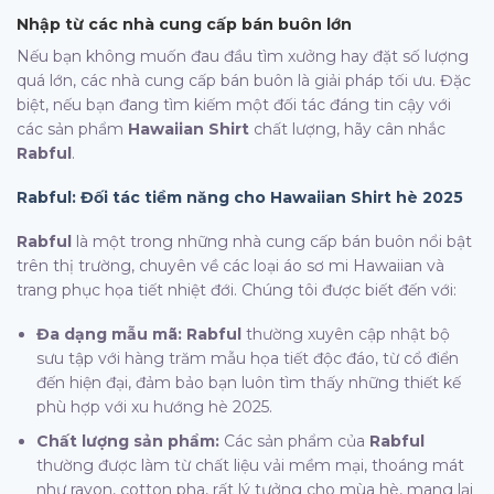
Nhập từ các nhà cung cấp bán buôn lớn
Nếu bạn không muốn đau đầu tìm xưởng hay đặt số lượng
quá lớn, các nhà cung cấp bán buôn là giải pháp tối ưu. Đặc
biệt, nếu bạn đang tìm kiếm một đối tác đáng tin cậy với
các sản phẩm
Hawaiian Shirt
chất lượng, hãy cân nhắc
Rabful
.
Rabful: Đối tác tiềm năng cho Hawaiian Shirt hè 2025
Rabful
là một trong những nhà cung cấp bán buôn nổi bật
trên thị trường, chuyên về các loại áo sơ mi Hawaiian và
trang phục họa tiết nhiệt đới. Chúng tôi được biết đến với:
Đa dạng mẫu mã: Rabful
thường xuyên cập nhật bộ
sưu tập với hàng trăm mẫu họa tiết độc đáo, từ cổ điển
đến hiện đại, đảm bảo bạn luôn tìm thấy những thiết kế
phù hợp với xu hướng hè 2025.
Chất lượng sản phẩm:
Các sản phẩm của
Rabful
thường được làm từ chất liệu vải mềm mại, thoáng mát
như rayon, cotton pha, rất lý tưởng cho mùa hè, mang lại