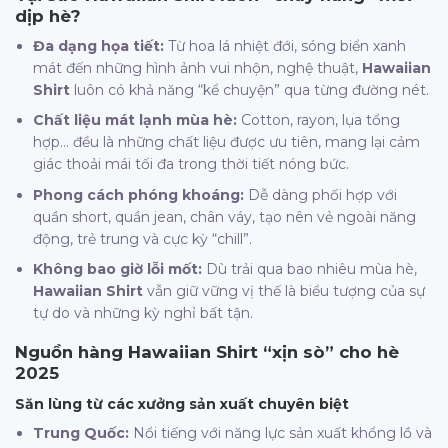
dịp hè?
Đa dạng họa tiết:
Từ hoa lá nhiệt đới, sóng biển xanh
mát đến những hình ảnh vui nhộn, nghệ thuật,
Hawaiian
Shirt
luôn có khả năng “kể chuyện” qua từng đường nét.
Chất liệu mát lạnh mùa hè:
Cotton, rayon, lụa tổng
hợp… đều là những chất liệu được ưu tiên, mang lại cảm
giác thoải mái tối đa trong thời tiết nóng bức.
Phong cách phóng khoáng:
Dễ dàng phối hợp với
quần short, quần jean, chân váy, tạo nên vẻ ngoài năng
động, trẻ trung và cực kỳ “chill”.
Không bao giờ lỗi mốt:
Dù trải qua bao nhiêu mùa hè,
Hawaiian Shirt
vẫn giữ vững vị thế là biểu tượng của sự
tự do và những kỳ nghỉ bất tận.
Nguồn hàng
Hawaiian Shirt
“xịn sò” cho hè
2025
Săn lùng từ các xưởng sản xuất chuyên biệt
Trung Quốc:
Nổi tiếng với năng lực sản xuất khổng lồ và