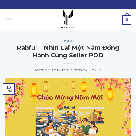
Skip
to
content
0
POD
Rabful – Nhìn Lại Một Năm Đồng
Hành Cùng Seller POD
POSTED ON
THÁNG 2 13, 2026
BY
LIEN LE
13
Th2