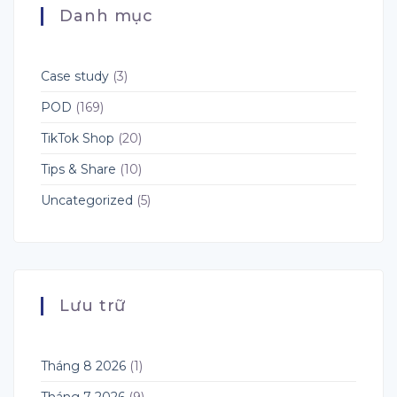
POD
Dõi
Người
Danh mục
và
TikTok,
Bán
Fulfillment
Instagram,
POD
YouTube
và
X:
Case study
(3)
Cơ
Hội
POD
(169)
Mới
Cho
TikTok Shop
(20)
Seller
POD
&
Tips & Share
(10)
Dropshipping
Uncategorized
(5)
Lưu trữ
Tháng 8 2026
(1)