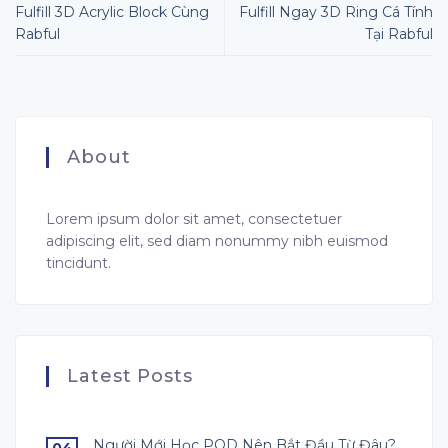
Fulfill 3D Acrylic Block Cùng
Fulfill Ngay 3D Ring Cá Tính
Rabful
Tại Rabful
About
Lorem ipsum dolor sit amet, consectetuer
adipiscing elit, sed diam nonummy nibh euismod
tincidunt.
Latest Posts
Người Mới Học POD Nên Bắt Đầu Từ Đâu?