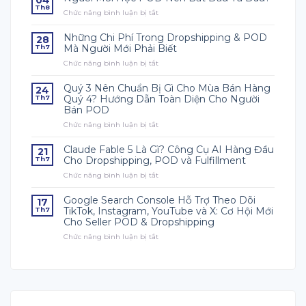
04
Th8
Chức năng bình luận bị tắt
ở
Người
Mới
Những Chi Phí Trong Dropshipping & POD
28
Học
Mà Người Mới Phải Biết
Th7
POD
Chức năng bình luận bị tắt
ở
Nên
Những
Bắt
Chi
Đầu
Quý 3 Nên Chuẩn Bị Gì Cho Mùa Bán Hàng
24
Phí
Từ
Quý 4? Hướng Dẫn Toàn Diện Cho Người
Th7
Trong
Đâu?
Bán POD
Dropshipping
Chức năng bình luận bị tắt
&
ở
POD
Quý
Mà
3
Claude Fable 5 Là Gì? Công Cụ AI Hàng Đầu
21
Người
Nên
Cho Dropshipping, POD và Fulfillment
Th7
Mới
Chuẩn
Chức năng bình luận bị tắt
ở
Phải
Bị
Claude
Biết
Gì
Fable
Cho
Google Search Console Hỗ Trợ Theo Dõi
17
5
Mùa
TikTok, Instagram, YouTube và X: Cơ Hội Mới
Th7
Là
Bán
Cho Seller POD & Dropshipping
Gì?
Hàng
Chức năng bình luận bị tắt
Công
ở
Quý
Cụ
Google
4?
AI
Search
Hướng
Hàng
Console
Dẫn
Đầu
Hỗ
Toàn
Cho
Trợ
Diện
Dropshipping,
Theo
Cho