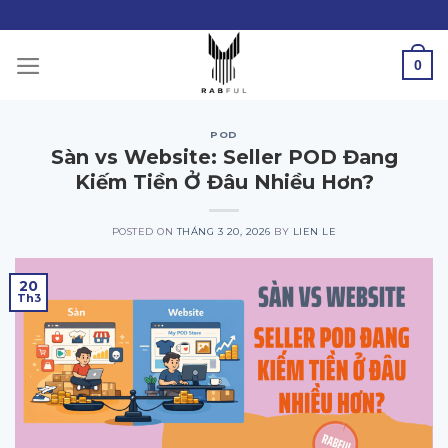
Skip
to
content
0
POD
Sàn vs Website: Seller POD Đang
Kiếm Tiền Ở Đâu Nhiều Hơn?
POSTED ON
THÁNG 3 20, 2026
BY
LIEN LE
20
Th3