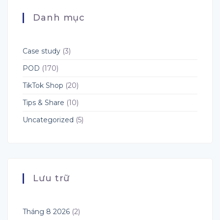
Công
Quý
Cụ
4?
Danh mục
AI
Hướng
Hàng
Dẫn
Đầu
Toàn
Cho
Diện
Dropshipping,
Cho
Case study
(3)
POD
Người
và
Bán
POD
(170)
Fulfillment
POD
TikTok Shop
(20)
Tips & Share
(10)
Uncategorized
(5)
Lưu trữ
Tháng 8 2026
(2)