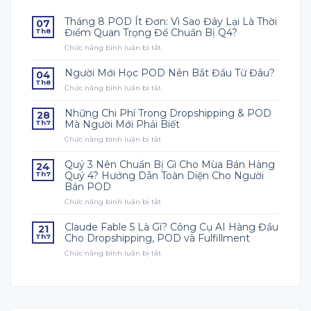
Tháng 8 POD Ít Đơn: Vì Sao Đây Lại Là Thời
07
Điểm Quan Trọng Để Chuẩn Bị Q4?
Th8
Chức năng bình luận bị tắt
ở
Tháng
8
Người Mới Học POD Nên Bắt Đầu Từ Đâu?
04
POD
Th8
Chức năng bình luận bị tắt
ở
Ít
Người
Đơn:
Mới
Vì
Những Chi Phí Trong Dropshipping & POD
28
Học
Sao
Mà Người Mới Phải Biết
Th7
POD
Đây
Chức năng bình luận bị tắt
ở
Nên
Lại
Những
Bắt
Là
Chi
Đầu
Quý 3 Nên Chuẩn Bị Gì Cho Mùa Bán Hàng
Thời
24
Phí
Từ
Điểm
Quý 4? Hướng Dẫn Toàn Diện Cho Người
Th7
Trong
Đâu?
Quan
Bán POD
Dropshipping
Trọng
Chức năng bình luận bị tắt
&
ở
Để
POD
Quý
Chuẩn
Mà
3
Claude Fable 5 Là Gì? Công Cụ AI Hàng Đầu
Bị
21
Người
Nên
Q4?
Cho Dropshipping, POD và Fulfillment
Th7
Mới
Chuẩn
Chức năng bình luận bị tắt
ở
Phải
Bị
Claude
Biết
Gì
Fable
Cho
5
Mùa
Là
Bán
Gì?
Hàng