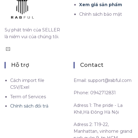
Xem giá sản phẩm
Chính sách bảo mật
Sự phát triển của SELLER
là niềm vui của chúng tôi.
Hỗ trợ
Contact
Cách import file
Email:
support@rabful.com
CSV/Exel
Phone: 0942712831
Term of Services
Adress 1: The pride - La
Chính sách đổi trả
Khê,Hà Đông Hà Nội
Adress 2: T19-22,
Manhattan, vinhome grand
park quận 9, tp HCM