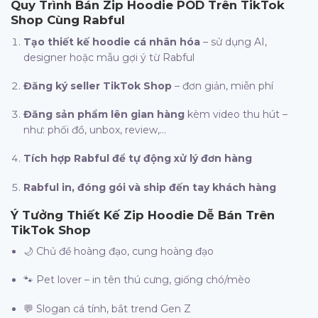
Quy Trình Bán Zip Hoodie POD Trên TikTok
Shop Cùng Rabful
Tạo thiết kế hoodie cá nhân hóa
– sử dụng AI,
designer hoặc mẫu gợi ý từ Rabful
Đăng ký seller TikTok Shop
– đơn giản, miễn phí
Đăng sản phẩm lên gian hàng
kèm video thu hút –
như: phối đồ, unbox, review,…
Tích hợp Rabful để tự động xử lý đơn hàng
Rabful in, đóng gói và ship đến tay khách hàng
Ý Tưởng Thiết Kế Zip Hoodie Dễ Bán Trên
TikTok Shop
🌙 Chủ đề hoàng đạo, cung hoàng đạo
🐾 Pet lover – in tên thú cưng, giống chó/mèo
💬 Slogan cá tính, bắt trend Gen Z