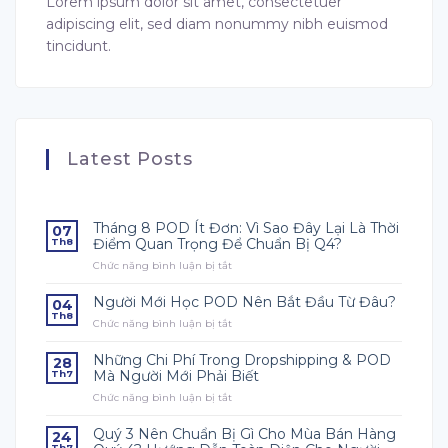
Lorem ipsum dolor sit amet, consectetuer
adipiscing elit, sed diam nonummy nibh euismod
tincidunt.
Latest Posts
Tháng 8 POD Ít Đơn: Vì Sao Đây Lại Là Thời
07
Điểm Quan Trọng Để Chuẩn Bị Q4?
Th8
Chức năng bình luận bị tắt
ở
Tháng
8
Người Mới Học POD Nên Bắt Đầu Từ Đâu?
04
POD
Th8
Chức năng bình luận bị tắt
ở
Ít
Người
Đơn:
Mới
Vì
Những Chi Phí Trong Dropshipping & POD
28
Học
Sao
Mà Người Mới Phải Biết
Th7
POD
Đây
Chức năng bình luận bị tắt
ở
Nên
Lại
Những
Bắt
Là
Chi
Đầu
Quý 3 Nên Chuẩn Bị Gì Cho Mùa Bán Hàng
Thời
24
Phí
Từ
Điểm
Th7