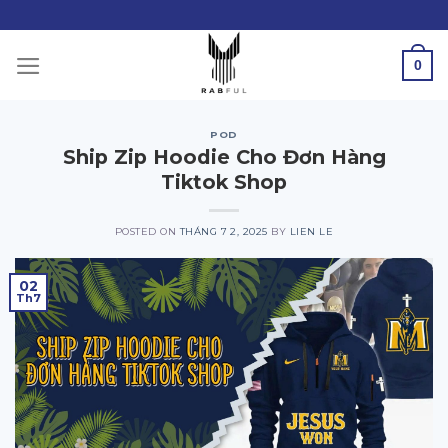
Skip
to
content
0
POD
Ship Zip Hoodie Cho Đơn Hàng
Tiktok Shop
POSTED ON
THÁNG 7 2, 2025
BY
LIEN LE
02
Th7