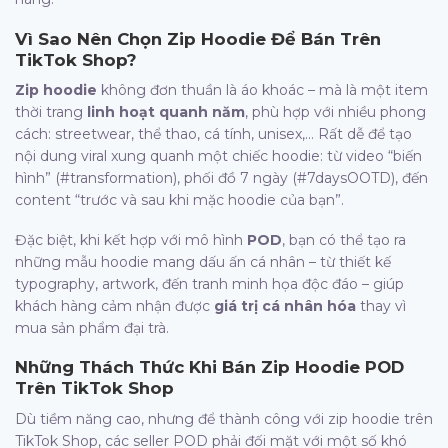
Vì Sao Nên Chọn Zip Hoodie Để Bán Trên
TikTok Shop?
Zip hoodie
không đơn thuần là áo khoác – mà là một item
thời trang
linh hoạt quanh năm
, phù hợp với nhiều phong
cách: streetwear, thể thao, cá tính, unisex,… Rất dễ để tạo
nội dung viral xung quanh một chiếc hoodie: từ video “biến
hình” (#transformation), phối đồ 7 ngày (#7daysOOTD), đến
content “trước và sau khi mặc hoodie của bạn”.
Đặc biệt, khi kết hợp với mô hình
POD
, bạn có thể tạo ra
những mẫu hoodie mang dấu ấn cá nhân – từ thiết kế
typography, artwork, đến tranh minh họa độc đáo – giúp
khách hàng cảm nhận được
giá trị cá nhân hóa
thay vì
mua sản phẩm đại trà.
Những Thách Thức Khi Bán Zip Hoodie POD
Trên TikTok Shop
Dù tiềm năng cao, nhưng để thành công với zip hoodie trên
TikTok Shop, các seller POD phải đối mặt với một số khó