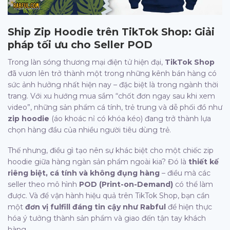
Ship Zip Hoodie trên TikTok Shop: Giải
pháp tối ưu cho Seller POD
Trong làn sóng thương mại điện tử hiện đại,
TikTok Shop
đã vươn lên trở thành một trong những kênh bán hàng có
sức ảnh hưởng nhất hiện nay – đặc biệt là trong ngành thời
trang. Với xu hướng mua sắm “chốt đơn ngay sau khi xem
video”, những sản phẩm cá tính, trẻ trung và dễ phối đồ như
zip hoodie
(áo khoác nỉ có khóa kéo) đang trở thành lựa
chọn hàng đầu của nhiều người tiêu dùng trẻ.
Thế nhưng, điều gì tạo nên sự khác biệt cho một chiếc zip
hoodie giữa hàng ngàn sản phẩm ngoài kia? Đó là
thiết kế
riêng biệt, cá tính và không đụng hàng
– điều mà các
seller theo mô hình
POD (Print-on-Demand)
có thể làm
được. Và để vận hành hiệu quả trên TikTok Shop, bạn cần
một
đơn vị fulfill đáng tin cậy như Rabful
để hiện thực
hóa ý tưởng thành sản phẩm và giao đến tận tay khách
hàng.