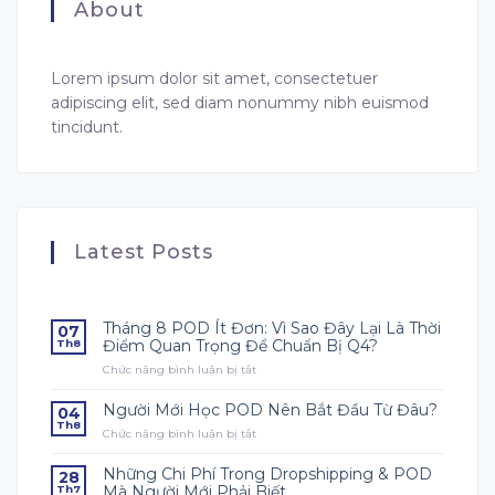
About
Lorem ipsum dolor sit amet, consectetuer
adipiscing elit, sed diam nonummy nibh euismod
tincidunt.
Latest Posts
Tháng 8 POD Ít Đơn: Vì Sao Đây Lại Là Thời
07
Điểm Quan Trọng Để Chuẩn Bị Q4?
Th8
Chức năng bình luận bị tắt
ở
Tháng
8
Người Mới Học POD Nên Bắt Đầu Từ Đâu?
04
POD
Th8
Chức năng bình luận bị tắt
ở
Ít
Người
Đơn:
Mới
Vì
Những Chi Phí Trong Dropshipping & POD
28
Học
Sao
Mà Người Mới Phải Biết
Th7