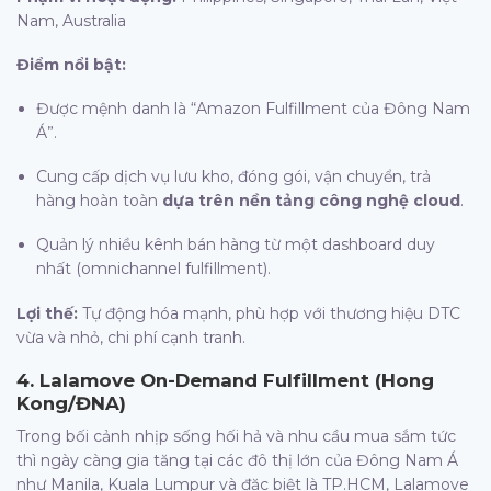
Nam, Australia
Điểm nổi bật:
Được mệnh danh là “Amazon Fulfillment của Đông Nam
Á”.
Cung cấp dịch vụ lưu kho, đóng gói, vận chuyển, trả
hàng hoàn toàn
dựa trên nền tảng công nghệ cloud
.
Quản lý nhiều kênh bán hàng từ một dashboard duy
nhất (omnichannel fulfillment).
Lợi thế:
Tự động hóa mạnh, phù hợp với thương hiệu DTC
vừa và nhỏ, chi phí cạnh tranh.
4.
Lalamove On-Demand Fulfillment (Hong
Kong/ĐNA)
Trong bối cảnh nhịp sống hối hả và nhu cầu mua sắm tức
thì ngày càng gia tăng tại các đô thị lớn của Đông Nam Á
như Manila, Kuala Lumpur và đặc biệt là TP.HCM, Lalamove