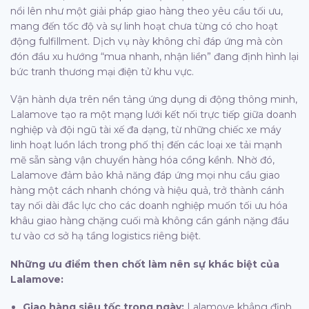
nổi lên như một giải pháp giao hàng theo yêu cầu tối ưu,
mang đến tốc độ và sự linh hoạt chưa từng có cho hoạt
động fulfillment. Dịch vụ này không chỉ đáp ứng mà còn
đón đầu xu hướng “mua nhanh, nhận liền” đang định hình lại
bức tranh thương mại điện tử khu vực.
Vận hành dựa trên nền tảng ứng dụng di động thông minh,
Lalamove tạo ra một mạng lưới kết nối trực tiếp giữa doanh
nghiệp và đội ngũ tài xế đa dạng, từ những chiếc xe máy
linh hoạt luồn lách trong phố thị đến các loại xe tải mạnh
mẽ sẵn sàng vận chuyển hàng hóa cồng kềnh. Nhờ đó,
Lalamove đảm bảo khả năng đáp ứng mọi nhu cầu giao
hàng một cách nhanh chóng và hiệu quả, trở thành cánh
tay nối dài đắc lực cho các doanh nghiệp muốn tối ưu hóa
khâu giao hàng chặng cuối mà không cần gánh nặng đầu
tư vào cơ sở hạ tầng logistics riêng biệt.
Những ưu điểm then chốt làm nên sự khác biệt của
Lalamove:
Giao hàng siêu tốc trong ngày:
Lalamove khẳng định