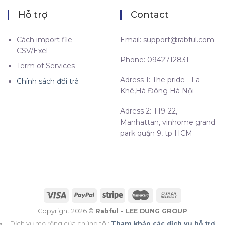
Hỗ trợ
Contact
Cách import file
Email:
support@rabful.com
CSV/Exel
Phone: 0942712831
Term of Services
Adress 1: The pride - La
Chính sách đổi trả
Khê,Hà Đông Hà Nội
Adress 2: T19-22,
Manhattan, vinhome grand
park quận 9, tp HCM
Copyright 2026 ©
Rabful - LEE DUNG GROUP
Dịch vụ mở rộng của chúng tôi:
Tham khảo các dịch vụ hỗ trợ