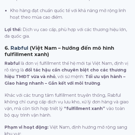
Kho hàng đạt chuẩn quốc tế với khả năng mở rộng linh
hoạt theo mùa cao điểm.
Lợi thế:
Dịch vụ cao cấp, phù hợp với các thương hiệu lớn,
đa quốc gia.
6.
Rabful
(Việt Nam – hướng đến mô hình
fulfillment xanh)
Rabful
là đơn vị fulfillment thế hệ mới tại Việt Nam, định vị
rõ ràng là
đối tác hậu cần chuyên biệt cho các thương
hiệu TMĐT vừa và nhỏ
, với sứ mệnh:
Tối ưu vận hành –
Giao hàng nhanh – Gắn kết với môi trường
.
Khác với các trung tâm fulfillment truyền thống, Rabful
không chỉ cung cấp dịch vụ lưu kho, xử lý đơn hàng và giao
vận, mà còn tích hợp triết lý
“fulfillment xanh”
vào toàn
bộ quy trình vận hành.
Phạm vi hoạt động:
Việt Nam, định hướng mở rộng sang
khu vực