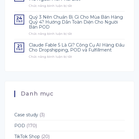
POD
Đây
Chức năng bình luận bị tắt
ở
Nên
Lại
Những
Bắt
Là
Chi
Đầu
Quý 3 Nên Chuẩn Bị Gì Cho Mùa Bán Hàng
Thời
24
Phí
Từ
Điểm
Quý 4? Hướng Dẫn Toàn Diện Cho Người
Th7
Trong
Đâu?
Quan
Bán POD
Dropshipping
Trọng
Chức năng bình luận bị tắt
&
ở
Để
POD
Quý
Chuẩn
Mà
3
Claude Fable 5 Là Gì? Công Cụ AI Hàng Đầu
Bị
21
Người
Nên
Q4?
Cho Dropshipping, POD và Fulfillment
Th7
Mới
Chuẩn
Chức năng bình luận bị tắt
ở
Phải
Bị
Claude
Biết
Gì
Fable
Cho
5
Mùa
Là
Bán
Gì?
Hàng
Công
Quý
Cụ
4?
Danh mục
AI
Hướng
Hàng
Dẫn
Đầu
Toàn
Cho
Diện
Dropshipping,
Cho
Case study
(3)
POD
Người
và
Bán
POD
(170)
Fulfillment
POD
TikTok Shop
(20)