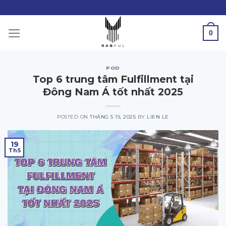
Skip
to
content
0
POD
Top 6 trung tâm Fulfillment tại
Đông Nam Á tốt nhất 2025
POSTED ON
THÁNG 5 19, 2025
BY
LIEN LE
19
Th5