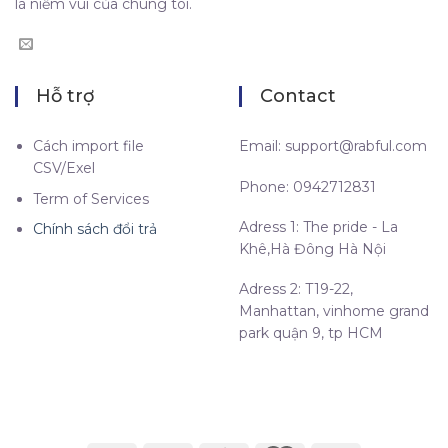
là niềm vui của chúng tôi.
Hỗ trợ
Contact
Cách import file
Email:
support@rabful.com
CSV/Exel
Phone: 0942712831
Term of Services
Adress 1: The pride - La
Chính sách đổi trả
Khê,Hà Đông Hà Nội
Adress 2: T19-22,
Manhattan, vinhome grand
park quận 9, tp HCM