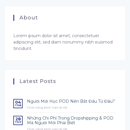
About
Lorem ipsum dolor sit amet, consectetuer
adipiscing elit, sed diam nonummy nibh euismod
tincidunt.
Latest Posts
Người Mới Học POD Nên Bắt Đầu Từ Đâu?
04
Th8
Chức năng bình luận bị tắt
ở
Người
Mới
Những Chi Phí Trong Dropshipping & POD
28
Học
Mà Người Mới Phải Biết
Th7
POD
Chức năng bình luận bị tắt
ở
Nên