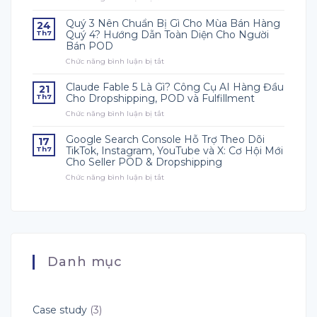
Những
Bắt
Chi
Đầu
Quý 3 Nên Chuẩn Bị Gì Cho Mùa Bán Hàng
24
Phí
Từ
Quý 4? Hướng Dẫn Toàn Diện Cho Người
Th7
Trong
Đâu?
Bán POD
Dropshipping
Chức năng bình luận bị tắt
&
ở
POD
Quý
Mà
3
Claude Fable 5 Là Gì? Công Cụ AI Hàng Đầu
21
Người
Nên
Cho Dropshipping, POD và Fulfillment
Th7
Mới
Chuẩn
Chức năng bình luận bị tắt
ở
Phải
Bị
Claude
Biết
Gì
Fable
Cho
Google Search Console Hỗ Trợ Theo Dõi
17
5
Mùa
TikTok, Instagram, YouTube và X: Cơ Hội Mới
Th7
Là
Bán
Cho Seller POD & Dropshipping
Gì?
Hàng
Chức năng bình luận bị tắt
Công
ở
Quý
Cụ
Google
4?
AI
Search
Hướng
Hàng
Console
Dẫn
Đầu
Hỗ
Toàn
Cho
Trợ
Diện
Dropshipping,
Theo
Cho
POD
Dõi
Người
Danh mục
và
TikTok,
Bán
Fulfillment
Instagram,
POD
YouTube
và
X:
Case study
(3)
Cơ