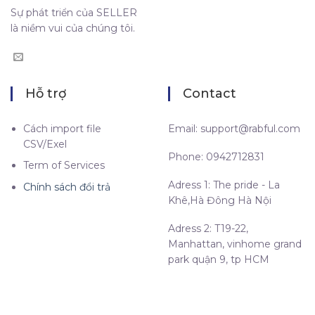
Sự phát triển của SELLER
là niềm vui của chúng tôi.
Hỗ trợ
Contact
Cách import file
Email:
support@rabful.com
CSV/Exel
Phone: 0942712831
Term of Services
Adress 1: The pride - La
Chính sách đổi trả
Khê,Hà Đông Hà Nội
Adress 2: T19-22,
Manhattan, vinhome grand
park quận 9, tp HCM