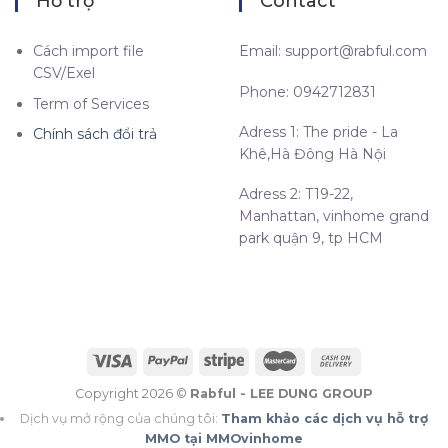
Hỗ trợ
Contact
Cách import file
Email:
support@rabful.com
CSV/Exel
Phone: 0942712831
Term of Services
Adress 1: The pride - La
Chính sách đổi trả
Khê,Hà Đông Hà Nội
Adress 2: T19-22,
Manhattan, vinhome grand
park quận 9, tp HCM
Copyright 2026 ©
Rabful - LEE DUNG GROUP
Dịch vụ mở rộng của chúng tôi:
Tham khảo các dịch vụ hỗ trợ
MMO tại MMOvinhome