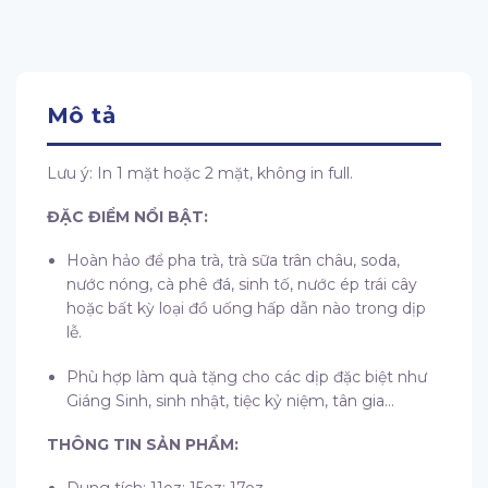
Mô tả
Lưu ý: In 1 mặt hoặc 2 mặt, không in full.
ĐẶC ĐIỂM NỔI BẬT:
Hoàn hảo để pha trà, trà sữa trân châu, soda,
nước nóng, cà phê đá, sinh tố, nước ép trái cây
hoặc bất kỳ loại đồ uống hấp dẫn nào trong dịp
lễ.
Phù hợp làm quà tặng cho các dịp đặc biệt như
Giáng Sinh, sinh nhật, tiệc kỷ niệm, tân gia…
THÔNG TIN SẢN PHẨM:
Dung tích: 11oz; 15oz; 17oz.