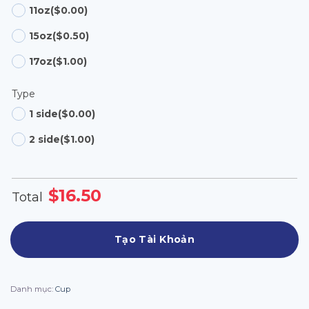
11oz
($0.00)
15oz
($0.50)
17oz
($1.00)
Type
1 side
($0.00)
2 side
($1.00)
$
16.50
Total
Tạo Tài Khoản
Danh mục:
Cup