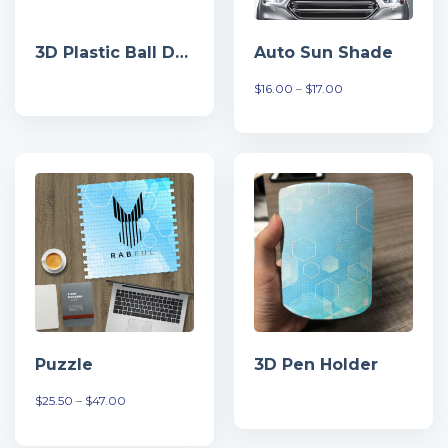
3D Plastic Ball Decoration
Auto Sun Shade
Khoảng
$
16.00
–
$
17.00
giá:
từ
$16.00
đến
$17.00
Puzzle
3D Pen Holder
Khoảng
$
25.50
–
$
47.00
giá:
từ
$25.50
đến