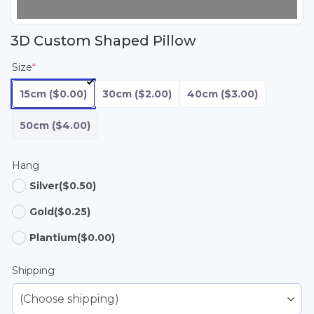
3D Custom Shaped Pillow
Size
*
15cm
($0.00)
30cm
($2.00)
40cm
($3.00)
50cm
($4.00)
Hang
Silver
($0.50)
Gold
($0.25)
Plantium
($0.00)
Shipping