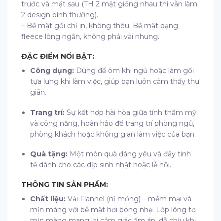
trước và mặt sau (TH 2 mặt giống nhau thì vẫn làm
2 design bình thường).
– Bề mặt gối chỉ in, không thêu. Bề mặt dạng
fleece lông ngắn, không phải vải nhung.
ĐẶC ĐIỂM NỔI BẬT:
Công dụng:
Dùng để ôm khi ngủ hoặc làm gối
tựa lưng khi làm việc,
giúp bạn luôn cảm thấy thư
giãn.
Trang trí:
Sự kết hợp hài hòa giữa tính thẩm mỹ
và công năng,
hoàn hảo để trang trí phòng ngủ,
phòng khách hoặc không gian làm việc của bạn.
Quà tặng:
Một món quà đáng yêu và đầy tinh
tế dành cho các dịp sinh nhật hoặc lễ hội.
THÔNG TIN SẢN PHẨM:
Chất liệu:
Vải Flannel (nỉ mỏng) – mềm mại và
mịn màng với bề mặt hơi bóng nhẹ.
Lớp lông tơ
mịn màng mang lại cảm giác ấm áp, dễ chịu khi