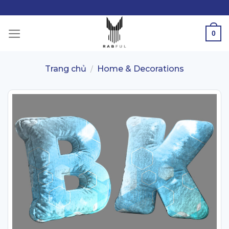
Skip
to
content
0
Trang chủ
Home & Decorations
/