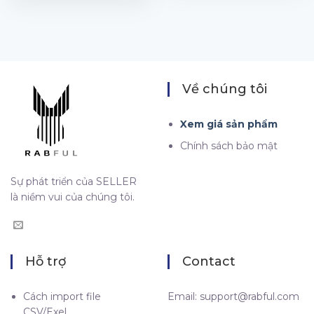
$47.00
Về chúng tôi
Xem giá sản phẩm
Chính sách bảo mật
Sự phát triển của SELLER
là niềm vui của chúng tôi.
Hỗ trợ
Contact
Cách import file
Email:
support@rabful.com
CSV/Exel