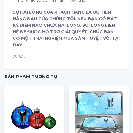
hơi khác so với hình ảnh hiển thị.
SỰ HÀI LÒNG CỦA KHÁCH HÀNG LÀ ƯU TIÊN
HÀNG ĐẦU CỦA CHÚNG TÔI. NẾU BẠN CÓ BẤT
KỲ ĐIỂM NÀO CHƯA HÀI LÒNG, VUI LÒNG LIÊN
HỆ ĐỂ ĐƯỢC HỖ TRỢ GIẢI QUYẾT. CHÚC BẠN
CÓ MỘT TRẢI NGHIỆM MUA SẮM TUYỆT VỜI TẠI
ĐÂY!
Rabful.
SẢN PHẨM TƯƠNG TỰ