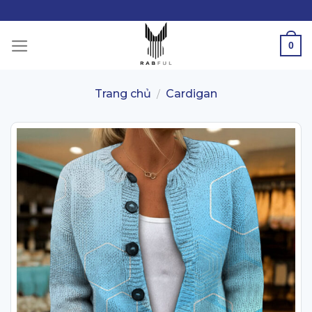
Skip
to
content
0
Trang chủ
Cardigan
/