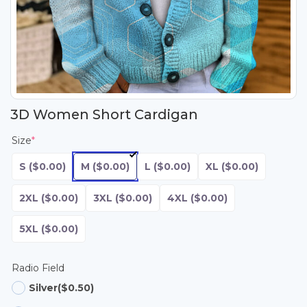
3D Women Short Cardigan
Size
*
S
($0.00)
M
($0.00)
L
($0.00)
XL
($0.00)
2XL
($0.00)
3XL
($0.00)
4XL
($0.00)
5XL
($0.00)
Radio Field
Silver
($0.50)