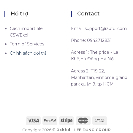
Hỗ trợ
Contact
Cách import file
Email:
support@rabful.com
CSV/Exel
Phone: 0942712831
Term of Services
Adress 1: The pride - La
Chính sách đổi trả
Khê,Hà Đông Hà Nội
Adress 2: T19-22,
Manhattan, vinhome grand
park quận 9, tp HCM
Copyright 2026 ©
Rabful - LEE DUNG GROUP