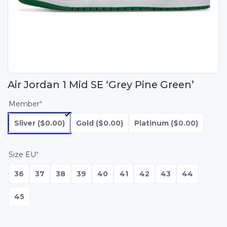
Air Jordan 1 Mid SE ‘Grey Pine Green’
Member
*
Sliver
($0.00)
Gold
($0.00)
Platinum
($0.00)
Size EU
*
36
37
38
39
40
41
42
43
44
45