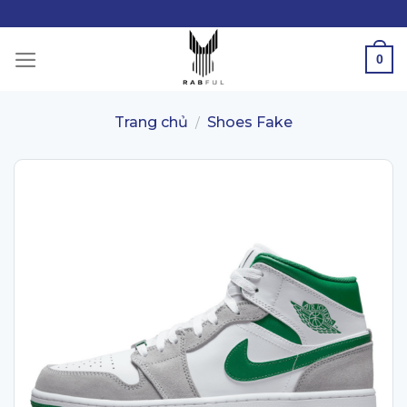
Skip
to
content
0
Trang chủ
Shoes Fake
/