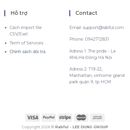
Hỗ trợ
Contact
Cách import file
Email:
support@rabful.com
CSV/Exel
Phone: 0942712831
Term of Services
Adress 1: The pride - La
Chính sách đổi trả
Khê,Hà Đông Hà Nội
Adress 2: T19-22,
Manhattan, vinhome grand
park quận 9, tp HCM
Copyright 2026 ©
Rabful - LEE DUNG GROUP