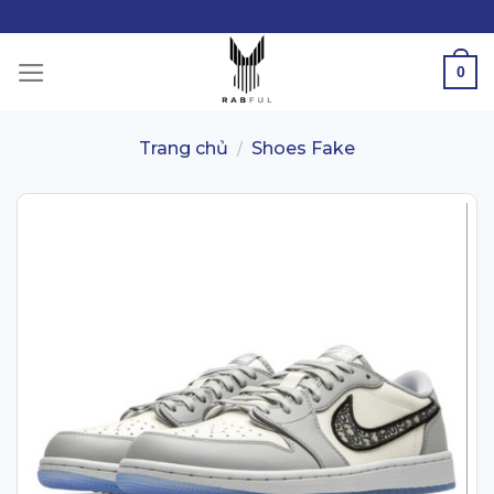
Skip
to
content
0
Trang chủ
Shoes Fake
/