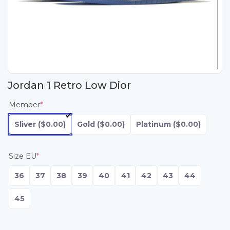
Jordan 1 Retro Low Dior
Member
*
Sliver
($0.00)
Gold
($0.00)
Platinum
($0.00)
Size EU
*
36
37
38
39
40
41
42
43
44
45