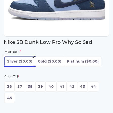
Nike SB Dunk Low Pro Why So Sad
Member
*
Sliver
($0.00)
Gold
($0.00)
Platinum
($0.00)
Size EU
*
36
37
38
39
40
41
42
43
44
45