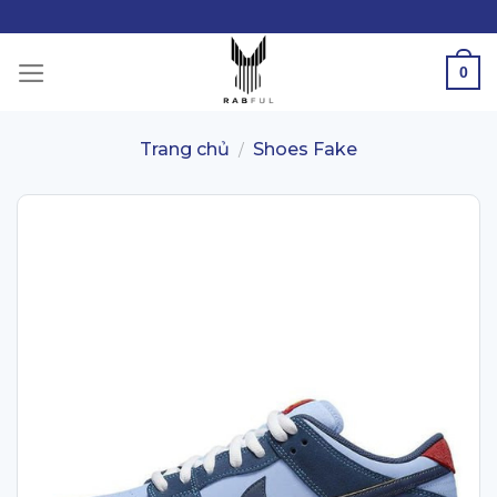
Skip
to
content
0
Trang chủ
Shoes Fake
/