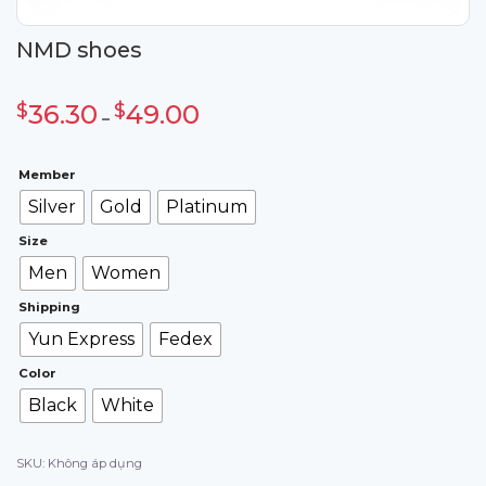
NMD shoes
Khoảng
giá:
$
36.30
$
49.00
từ
–
$36.30
đến
$49.00
Member
Silver
Gold
Platinum
Size
Men
Women
Shipping
Yun Express
Fedex
Color
Black
White
SKU:
Không áp dụng