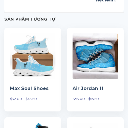
Việt Nam.
SẢN PHẨM TƯƠNG TỰ
Max Soul Shoes
Air Jordan 11
Khoảng
Khoảng
$
32.00
–
$
45.60
$
38.00
–
$
55.50
giá:
giá:
từ
từ
$32.00
$38.00
đến
đến
$45.60
$55.50