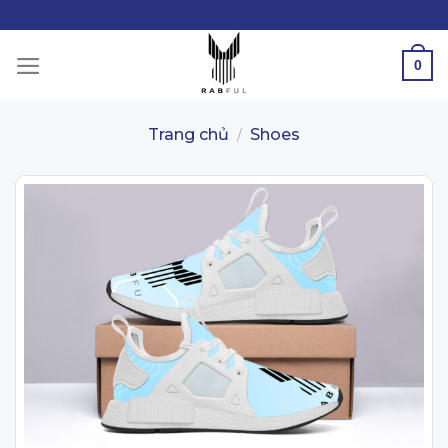
Skip
to
content
0
Trang chủ
Shoes
/