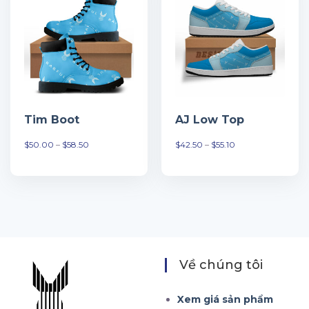
Tim Boot
AJ Low Top
Khoảng
Khoảng
$
50.00
–
$
58.50
$
42.50
–
$
55.10
giá:
giá:
từ
từ
$50.00
$42.50
đến
đến
$58.50
$55.10
Về chúng tôi
Xem giá sản phẩm