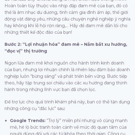
Hoàn toàn tùy thuộc vào nhịp đập đam mê của bạn, đó có
thể là âm nhạc du dương, tình cảm gia đình ấm áp, thế giới
động vật đáng yêu, những câu chuyện nghề nghiệp ý nghĩa
hay không khí lễ hội rộn ràng,… Hãy để đam mê dẫn lối cho
những thiết kế độc đáo của bạn!
Bước 2: “Lợi nhuận hóa” đam mê – Nắm bắt xu hướng,
“đọc vị” thị trường
Ngọn lửa đam mê khơi nguồn cho hành trình kinh doanh
của bạn, nhưng lợi nhuận chính là nhiên liệu đảm bảo doanh
nghiệp luôn “bừng sáng” và phát triển bền vững. Bước tiếp
theo, hãy tập trung soi chiếu vào các xu hướng đang thịnh
hành trong những lĩnh vực bạn đã chọn lọc.
Để trợ lực cho quá trình khám phá này, bạn có thể tận dụng
những công cụ “đắc lực” sau:
Google Trends:
“Trợ lý” miễn phí nhưng vô cùng mạnh
mẽ, hé lộ bức tranh toàn cảnh về mức độ quan tâm của
người dùng đối với các từ khóa theo thời gian. Công cụ