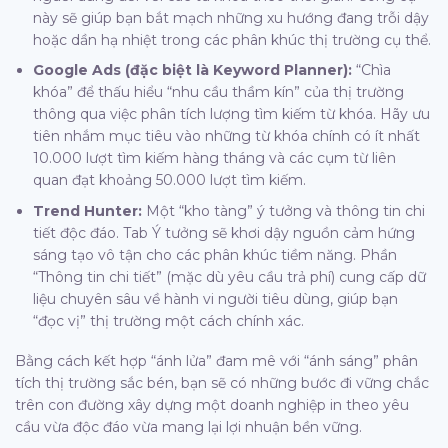
này sẽ giúp bạn bắt mạch những xu hướng đang trỗi dậy
hoặc dần hạ nhiệt trong các phân khúc thị trường cụ thể.
Google Ads (đặc biệt là Keyword Planner):
“Chìa
khóa” để thấu hiểu “nhu cầu thầm kín” của thị trường
thông qua việc phân tích lượng tìm kiếm từ khóa. Hãy ưu
tiên nhắm mục tiêu vào những từ khóa chính có ít nhất
10.000 lượt tìm kiếm hàng tháng và các cụm từ liên
quan đạt khoảng 50.000 lượt tìm kiếm.
Trend Hunter:
Một “kho tàng” ý tưởng và thông tin chi
tiết độc đáo. Tab Ý tưởng sẽ khơi dậy nguồn cảm hứng
sáng tạo vô tận cho các phân khúc tiềm năng. Phần
“Thông tin chi tiết” (mặc dù yêu cầu trả phí) cung cấp dữ
liệu chuyên sâu về hành vi người tiêu dùng, giúp bạn
“đọc vị” thị trường một cách chính xác.
Bằng cách kết hợp “ánh lửa” đam mê với “ánh sáng” phân
tích thị trường sắc bén, bạn sẽ có những bước đi vững chắc
trên con đường xây dựng một doanh nghiệp in theo yêu
cầu vừa độc đáo vừa mang lại lợi nhuận bền vững.