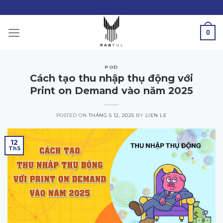
Skip
to
content
0
POD
Cách tạo thu nhập thụ động với
Print on Demand vào năm 2025
POSTED ON
THÁNG 5 12, 2025
BY
LIEN LE
12
Th5