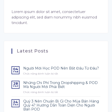
Lorem ipsum dolor sit amet, consectetuer
adipiscing elit, sed diam nonummy nibh euismod
tincidunt.
Latest Posts
Người Mới Học POD Nên Bắt Đầu Từ Đâu?
04
Th8
Chức năng bình luận bị tắt
ở
Người
Mới
Những Chi Phí Trong Dropshipping & POD
28
Học
Mà Người Mới Phải Biết
Th7
POD
Chức năng bình luận bị tắt
ở
Nên
Những
Bắt
Chi
Đầu
Quý 3 Nên Chuẩn Bị Gì Cho Mùa Bán Hàng
24
Phí
Từ
Quý 4? Hướng Dẫn Toàn Diện Cho Người
Th7
Trong
Đâu?
Bán POD
Dropshipping