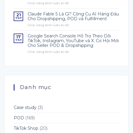
Chức năng bình luận bị tắt
&
ở
POD
Quý
Mà
3
Claude Fable 5 Là Gì? Công Cụ AI Hàng Đầu
21
Người
Nên
Cho Dropshipping, POD và Fulfillment
Th7
Mới
Chuẩn
Chức năng bình luận bị tắt
ở
Phải
Bị
Claude
Biết
Gì
Fable
Cho
Google Search Console Hỗ Trợ Theo Dõi
17
5
Mùa
TikTok, Instagram, YouTube và X: Cơ Hội Mới
Th7
Là
Bán
Cho Seller POD & Dropshipping
Gì?
Hàng
Chức năng bình luận bị tắt
Công
ở
Quý
Cụ
Google
4?
AI
Search
Hướng
Hàng
Console
Dẫn
Đầu
Hỗ
Toàn
Cho
Trợ
Diện
Dropshipping,
Theo
Cho
POD
Dõi
Người
Danh mục
và
TikTok,
Bán
Fulfillment
Instagram,
POD
YouTube
và
X:
Case study
(3)
Cơ
Hội
POD
(169)
Mới
Cho
TikTok Shop
(20)
Seller
POD