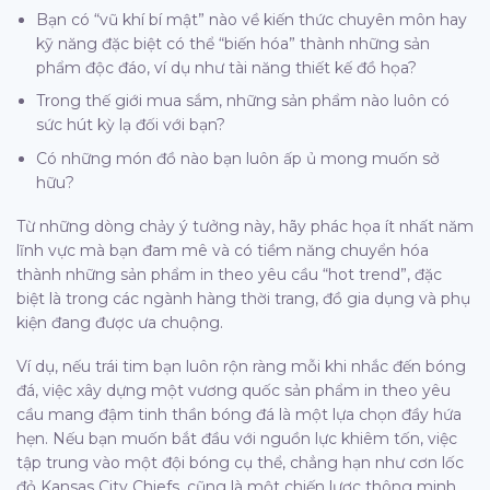
Bạn có “vũ khí bí mật” nào về kiến thức chuyên môn hay
kỹ năng đặc biệt có thể “biến hóa” thành những sản
phẩm độc đáo, ví dụ như tài năng thiết kế đồ họa?
Trong thế giới mua sắm, những sản phẩm nào luôn có
sức hút kỳ lạ đối với bạn?
Có những món đồ nào bạn luôn ấp ủ mong muốn sở
hữu?
Từ những dòng chảy ý tưởng này, hãy phác họa ít nhất năm
lĩnh vực mà bạn đam mê và có tiềm năng chuyển hóa
thành những sản phẩm in theo yêu cầu “hot trend”, đặc
biệt là trong các ngành hàng thời trang, đồ gia dụng và phụ
kiện đang được ưa chuộng.
Ví dụ, nếu trái tim bạn luôn rộn ràng mỗi khi nhắc đến bóng
đá, việc xây dựng một vương quốc sản phẩm in theo yêu
cầu mang đậm tinh thần bóng đá là một lựa chọn đầy hứa
hẹn. Nếu bạn muốn bắt đầu với nguồn lực khiêm tốn, việc
tập trung vào một đội bóng cụ thể, chẳng hạn như cơn lốc
đỏ Kansas City Chiefs, cũng là một chiến lược thông minh.