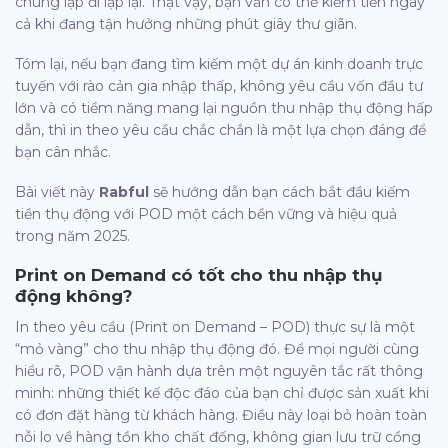
chúng lặp đi lặp lại. Thật vậy, bạn vẫn có thể kiếm tiền ngay
cả khi đang tận hưởng những phút giây thư giãn.
Tóm lại, nếu bạn đang tìm kiếm một dự án kinh doanh trực
tuyến với rào cản gia nhập thấp, không yêu cầu vốn đầu tư
lớn và có tiềm năng mang lại nguồn thu nhập thụ động hấp
dẫn, thì in theo yêu cầu chắc chắn là một lựa chọn đáng để
bạn cân nhắc.
Bài viết này
Rabful
sẽ hướng dẫn bạn cách bắt đầu kiếm
tiền thụ động với POD một cách bền vững và hiệu quả
trong năm 2025.
Print on Demand có tốt cho thu nhập thụ
động không?
In theo yêu cầu (Print on Demand – POD) thực sự là một
“mỏ vàng” cho thu nhập thụ động đó. Để mọi người cùng
hiểu rõ, POD vận hành dựa trên một nguyên tắc rất thông
minh: những thiết kế độc đáo của bạn chỉ được sản xuất khi
có đơn đặt hàng từ khách hàng. Điều này loại bỏ hoàn toàn
nỗi lo về hàng tồn kho chất đống, không gian lưu trữ cồng