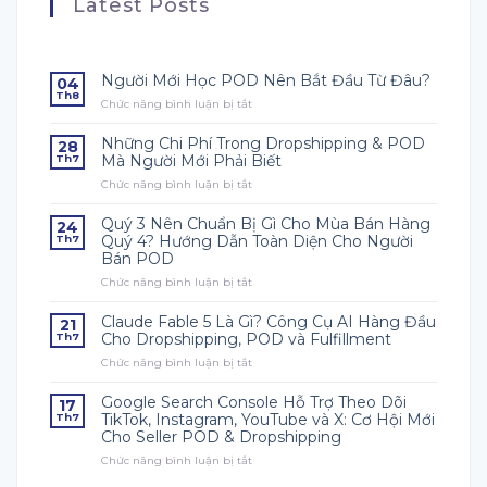
Latest Posts
Người Mới Học POD Nên Bắt Đầu Từ Đâu?
04
Th8
Chức năng bình luận bị tắt
ở
Người
Mới
Những Chi Phí Trong Dropshipping & POD
28
Học
Mà Người Mới Phải Biết
Th7
POD
Chức năng bình luận bị tắt
ở
Nên
Những
Bắt
Chi
Đầu
Quý 3 Nên Chuẩn Bị Gì Cho Mùa Bán Hàng
24
Phí
Từ
Quý 4? Hướng Dẫn Toàn Diện Cho Người
Th7
Trong
Đâu?
Bán POD
Dropshipping
Chức năng bình luận bị tắt
&
ở
POD
Quý
Mà
3
Claude Fable 5 Là Gì? Công Cụ AI Hàng Đầu
21
Người
Nên
Cho Dropshipping, POD và Fulfillment
Th7
Mới
Chuẩn
Chức năng bình luận bị tắt
ở
Phải
Bị
Claude
Biết
Gì
Fable
Cho
Google Search Console Hỗ Trợ Theo Dõi
17
5
Mùa
TikTok, Instagram, YouTube và X: Cơ Hội Mới
Th7
Là
Bán
Cho Seller POD & Dropshipping
Gì?
Hàng
Chức năng bình luận bị tắt
Công
ở
Quý
Cụ
Google
4?