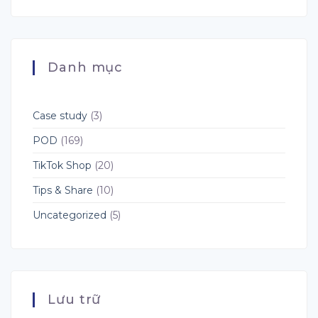
AI
Search
Hướng
Hàng
Console
Dẫn
Đầu
Hỗ
Toàn
Cho
Trợ
Diện
Dropshipping,
Theo
Cho
POD
Dõi
Người
Danh mục
và
TikTok,
Bán
Fulfillment
Instagram,
POD
YouTube
và
X:
Case study
(3)
Cơ
Hội
POD
(169)
Mới
Cho
TikTok Shop
(20)
Seller
POD
&
Tips & Share
(10)
Dropshipping
Uncategorized
(5)
Lưu trữ