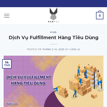
Skip
to
content
0
POD
Dịch Vụ Fulfillment Hàng Tiêu Dùng
POSTED ON
THÁNG 5 14, 2025
BY
LIEN LE
14
Th5