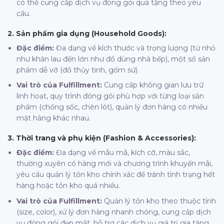
có thể cung cấp dịch vụ đóng gói quà tặng theo yêu
cầu.
2. Sản phẩm gia dụng (Household Goods):
Đặc điểm:
Đa dạng về kích thước và trọng lượng (từ nhỏ
như khăn lau đến lớn như đồ dùng nhà bếp), một số sản
phẩm dễ vỡ (đồ thủy tinh, gốm sứ).
Vai trò của Fulfillment:
Cung cấp không gian lưu trữ
linh hoạt, quy trình đóng gói phù hợp với từng loại sản
phẩm (chống sốc, chèn lót), quản lý đơn hàng có nhiều
mặt hàng khác nhau.
3. Thời trang và phụ kiện (Fashion & Accessories):
Đặc điểm:
Đa dạng về mẫu mã, kích cỡ, màu sắc,
thường xuyên có hàng mới và chương trình khuyến mãi,
yêu cầu quản lý tồn kho chính xác để tránh tình trạng hết
hàng hoặc tồn kho quá nhiều.
Vai trò của Fulfillment:
Quản lý tồn kho theo thuộc tính
(size, color), xử lý đơn hàng nhanh chóng, cung cấp dịch
vụ đóng gói đẹp mắt, hỗ trợ các dịch vụ giá trị gia tăng