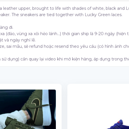
 a leather upper, brought to life with shades of white, black an
neaker. The sneakers are tied together with Lucky Green laces.
àng đi.
a (đảo, vùng xa xôi hẻo lánh…) thời gian ship là 9-20 ngày (hiện t
t và ngày nghỉ lễ.
size, sai mẫu, sẽ refund hoặc resend theo yêu cầu (có hình ảnh 
 sử dụng) cần quay lại video khi mở kiện hàng, áp dụng trong thờ