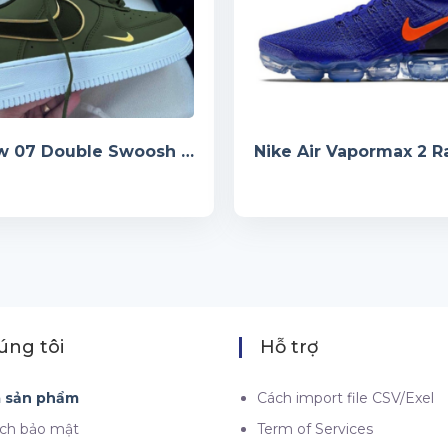
AF1 Low 07 Double Swoosh Olive Green
úng tôi
Hỗ trợ
á sản phẩm
Cách import file CSV/Exel
ách bảo mật
Term of Services