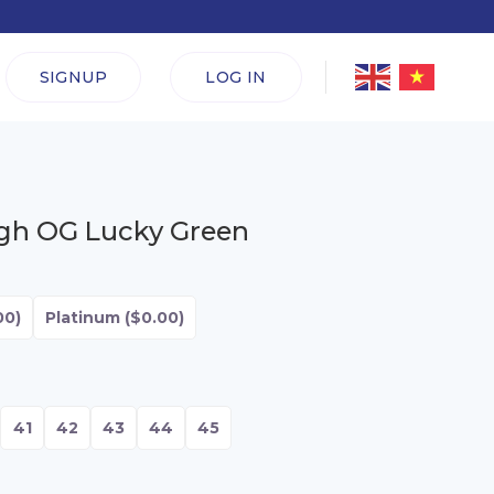
SIGNUP
LOG IN
igh OG Lucky Green
00)
Platinum
($0.00)
41
42
43
44
45