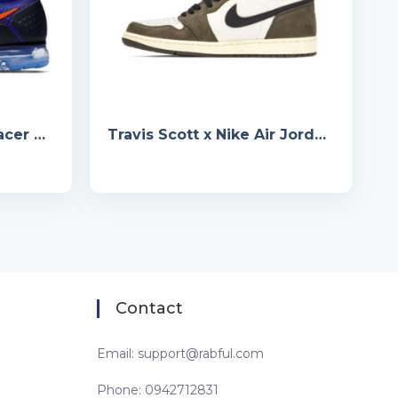
Nike Air Vapormax 2 Racer Blue
Travis Scott x Nike Air Jordan 1 Retro High OG ‘Mocha’
Contact
Email:
support@rabful.com
Phone: 0942712831