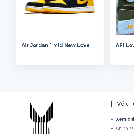
Air Jordan 1 Mid New Love
Về ch
Xem gi
Chính s