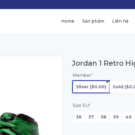
Home
Sản phẩm
Liên hệ
Jordan 1 Retro H
Member
*
Sliver
($0.00)
Gold
($0.
Size EU
*
36
37
38
39
40