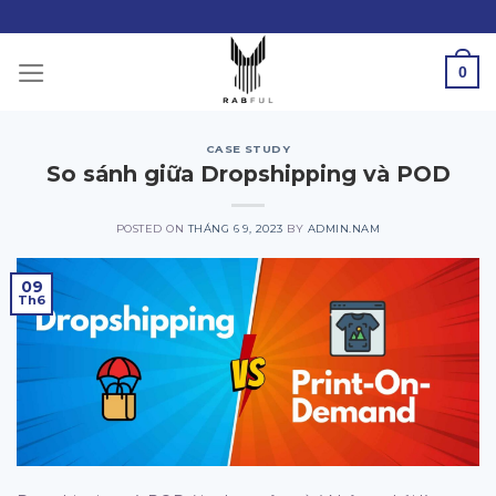
Skip
to
content
0
CASE STUDY
So sánh giữa Dropshipping và POD
POSTED ON
THÁNG 6 9, 2023
BY
ADMIN.NAM
09
Th6