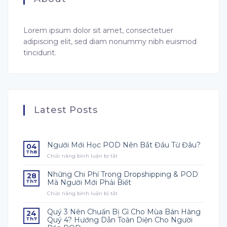
Lorem ipsum dolor sit amet, consectetuer
adipiscing elit, sed diam nonummy nibh euismod
tincidunt.
Latest Posts
Người Mới Học POD Nên Bắt Đầu Từ Đâu?
04
Th8
Chức năng bình luận bị tắt
ở
Người
Mới
Những Chi Phí Trong Dropshipping & POD
28
Học
Mà Người Mới Phải Biết
Th7
POD
Chức năng bình luận bị tắt
ở
Nên
Những
Bắt
Chi
Đầu
Quý 3 Nên Chuẩn Bị Gì Cho Mùa Bán Hàng
24
Phí
Từ
Quý 4? Hướng Dẫn Toàn Diện Cho Người
Th7
Trong
Đâu?