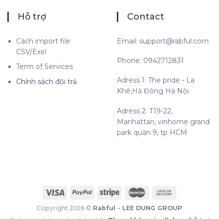
Hỗ trợ
Contact
Cách import file
Email:
support@rabful.com
CSV/Exel
Phone: 0942712831
Term of Services
Adress 1: The pride - La
Chính sách đổi trả
Khê,Hà Đông Hà Nội
Adress 2: T19-22,
Manhattan, vinhome grand
park quận 9, tp HCM
Copyright 2026 ©
Rabful - LEE DUNG GROUP