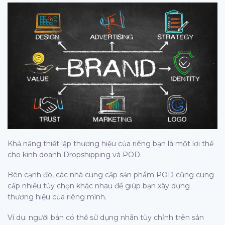
Khả năng thiết lập thương hiệu của riêng bạn là một lợi thế
cho kinh doanh Dropshipping và POD.
Bên cạnh đó, các nhà cung cấp sản phẩm POD cũng cung
cấp nhiều tùy chọn khác nhau để giúp bạn xây dựng
thương hiệu của riêng mình.
Ví dụ: người bán có thể sử dụng nhãn tùy chỉnh trên sản