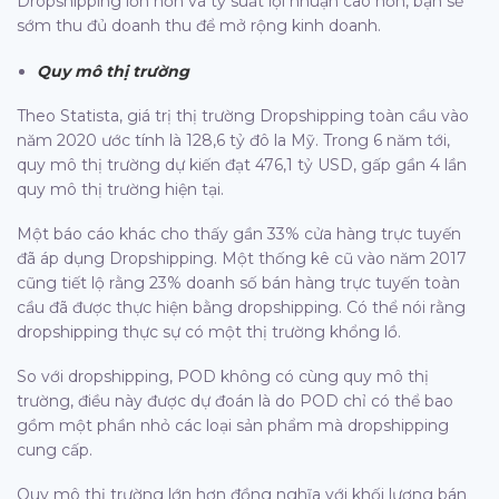
Dropshipping lớn hơn và tỷ suất lợi nhuận cao hơn, bạn sẽ
sớm thu đủ doanh thu để mở rộng kinh doanh.
Quy mô thị trường
Theo Statista, giá trị thị trường Dropshipping toàn cầu vào
năm 2020 ước tính là 128,6 tỷ đô la Mỹ. Trong 6 năm tới,
quy mô thị trường dự kiến ​​đạt 476,1 tỷ USD, gấp gần 4 lần
quy mô thị trường hiện tại.
Một báo cáo khác cho thấy gần 33% cửa hàng trực tuyến
đã áp dụng Dropshipping. Một thống kê cũ vào năm 2017
cũng tiết lộ rằng 23% doanh số bán hàng trực tuyến toàn
cầu đã được thực hiện bằng dropshipping. Có thể nói rằng
dropshipping thực sự có một thị trường khổng lồ.
So với dropshipping, POD không có cùng quy mô thị
trường, điều này được dự đoán là do POD chỉ có thể bao
gồm một phần nhỏ các loại sản phẩm mà dropshipping
cung cấp.
Quy mô thị trường lớn hơn đồng nghĩa với khối lượng bán