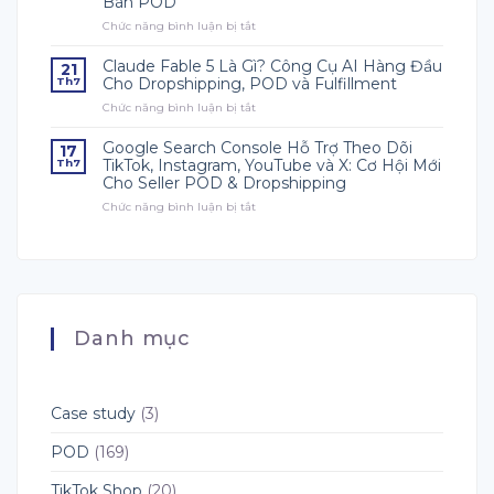
Bán POD
Dropshipping
Chức năng bình luận bị tắt
&
ở
POD
Quý
Mà
3
Claude Fable 5 Là Gì? Công Cụ AI Hàng Đầu
21
Người
Nên
Cho Dropshipping, POD và Fulfillment
Th7
Mới
Chuẩn
Chức năng bình luận bị tắt
ở
Phải
Bị
Claude
Biết
Gì
Fable
Cho
Google Search Console Hỗ Trợ Theo Dõi
17
5
Mùa
TikTok, Instagram, YouTube và X: Cơ Hội Mới
Th7
Là
Bán
Cho Seller POD & Dropshipping
Gì?
Hàng
Chức năng bình luận bị tắt
Công
ở
Quý
Cụ
Google
4?
AI
Search
Hướng
Hàng
Console
Dẫn
Đầu
Hỗ
Toàn
Cho
Trợ
Diện
Dropshipping,
Theo
Cho
POD
Dõi
Người
Danh mục
và
TikTok,
Bán
Fulfillment
Instagram,
POD
YouTube
và
X:
Case study
(3)
Cơ
Hội
POD
(169)
Mới
Cho
TikTok Shop
(20)
Seller