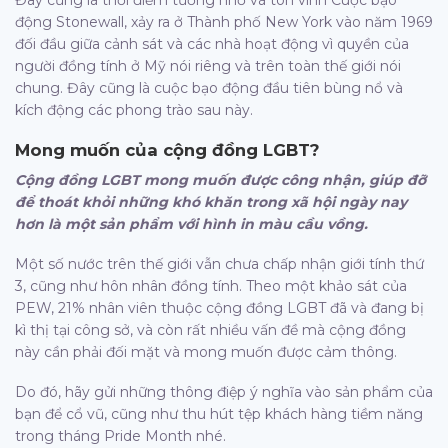
Đây cũng là thời điểm tưởng nhớ và tôn vinh Cuộc bạo
động Stonewall, xảy ra ở Thành phố New York vào năm 1969
đối đầu giữa cảnh sát và các nhà hoạt động vì quyền của
người đồng tính ở Mỹ nói riêng và trên toàn thế giới nói
chung. Đây cũng là cuộc bạo động đầu tiên bùng nổ và
kích động các phong trào sau này.
Mong muốn của cộng đồng LGBT?
Cộng đồng LGBT mong muốn được công nhận, giúp đỡ
để thoát khỏi những khó khăn trong xã hội ngày nay
hơn là một sản phẩm với hình in màu cầu vồng.
Một số nước trên thế giới vẫn chưa chấp nhận giới tính thứ
3, cũng như hôn nhân đồng tính. Theo một khảo sát của
PEW, 21% nhân viên thuộc cộng đồng LGBT đã và đang bị
kì thị tại công sở, và còn rất nhiều vấn đề mà cộng đồng
này cần phải đối mặt và mong muốn được cảm thông.
Do đó, hãy gửi những thông điệp ý nghĩa vào sản phẩm của
bạn để cổ vũ, cũng như thu hút tệp khách hàng tiềm năng
trong tháng Pride Month nhé.