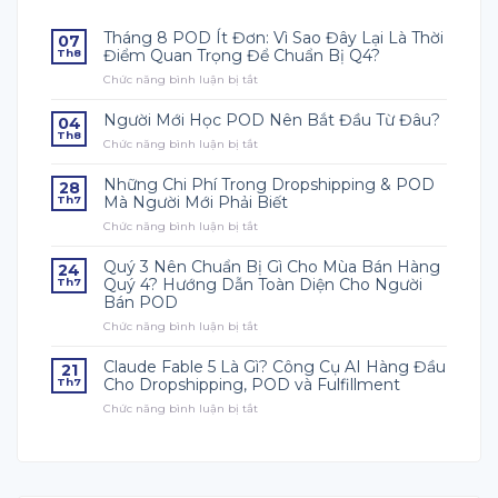
Tháng 8 POD Ít Đơn: Vì Sao Đây Lại Là Thời
07
Điểm Quan Trọng Để Chuẩn Bị Q4?
Th8
Chức năng bình luận bị tắt
ở
Tháng
8
Người Mới Học POD Nên Bắt Đầu Từ Đâu?
04
POD
Th8
Chức năng bình luận bị tắt
ở
Ít
Người
Đơn:
Mới
Vì
Những Chi Phí Trong Dropshipping & POD
28
Học
Sao
Mà Người Mới Phải Biết
Th7
POD
Đây
Chức năng bình luận bị tắt
ở
Nên
Lại
Những
Bắt
Là
Chi
Đầu
Quý 3 Nên Chuẩn Bị Gì Cho Mùa Bán Hàng
Thời
24
Phí
Từ
Điểm
Quý 4? Hướng Dẫn Toàn Diện Cho Người
Th7
Trong
Đâu?
Quan
Bán POD
Dropshipping
Trọng
Chức năng bình luận bị tắt
&
ở
Để
POD
Quý
Chuẩn
Mà
3
Claude Fable 5 Là Gì? Công Cụ AI Hàng Đầu
Bị
21
Người
Nên
Q4?
Cho Dropshipping, POD và Fulfillment
Th7
Mới
Chuẩn
Chức năng bình luận bị tắt
ở
Phải
Bị
Claude
Biết
Gì
Fable
Cho
5
Mùa
Là
Bán
Gì?
Hàng