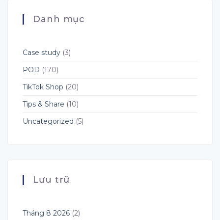
Công
Quý
Cụ
4?
Danh mục
AI
Hướng
Hàng
Dẫn
Đầu
Toàn
Cho
Diện
Dropshipping,
Cho
Case study
(3)
POD
Người
và
Bán
POD
(170)
Fulfillment
POD
TikTok Shop
(20)
Tips & Share
(10)
Uncategorized
(5)
Lưu trữ
Tháng 8 2026
(2)